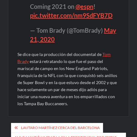
Coming 2021 on
@espn
!
pic.twitter.com/nm9SdFYB7D
— Tom Brady (@TomBrady)
May
21, 2020
Se dice que la producción del documental de
Tom
Brady
estará retratando lo que fue el paso del
mariscal de campo en los New England Patriots,
franquicia de la NFL con la que conquistó seis anillos
de Super Bowl y en la que estuvo desde el 2002 y que
hace solamente un par de meses dijo adiós para
iniciar una nueva aventura en los emparrillados con
los Tampa Bay Buccaneers.
Navegación
LAUTARO MARTÍNEZ CERCA DEL BARCELONA