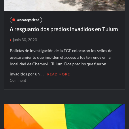
Uncategorized
A resguardo dos predios invadidos en Tulum
junio 30, 2020
Policías de Investigación de la FGE colocaron los sellos de
aseguramiento que impiden el acceso a los terrenos en la
localidad de Chemuyil, Tulum. Dos predios que fueron
invadidos por un …
READ MORE
on
Comment
A
resguardo
dos
predios
invadidos
en
Tulum