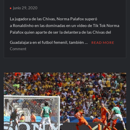
junio 29, 2020
La jugadora de las Chivas, Norma Palafox superó
a Ronaldinho en las dominadas en un vídeo de Tik Tok Norma
Palafox quien aparte de ser la delantera de las Chivas del
Guadalajara en el futbol femenil, también …
READ MORE
on
Comment
¡Norma
Palafox
le
gana
a
Ronaldinho!
Y
las
domina
fácilmente
(VÍDEO)