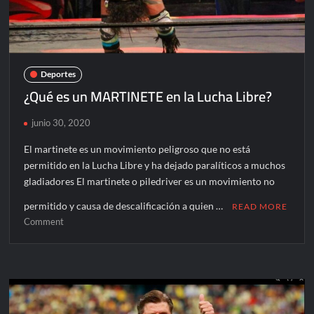
Deportes
¿Qué es un MARTINETE en la Lucha Libre?
junio 30, 2020
El martinete es un movimiento peligroso que no está
permitido en la Lucha Libre y ha dejado paralíticos a muchos
gladiadores El martinete o piledriver es un movimiento no
permitido y causa de descalificación a quien …
READ MORE
on
Comment
¿Qué
es
un
MARTINETE
en
la