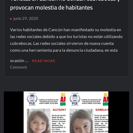
provocan molestia de habitantes
junio 29, 2020
Varios habitantes de Cancún han manifestado su molestia en
las redes sociales debido a que los turistas no están utilizando
cubrebocas. Las redes sociales sirvieron de nueva cuenta
como una herramienta para la denuncia ciudadana, en esta
ocasión …
READ MORE
on
Comment
Turistas
en
Cancún
no
utilizan
cubrebocas
y
provocan
molestia
de