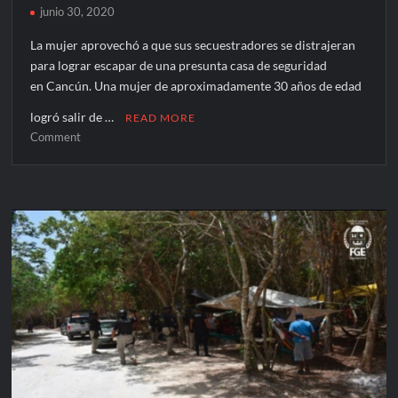
junio 30, 2020
La mujer aprovechó a que sus secuestradores se distrajeran
para lograr escapar de una presunta casa de seguridad
en Cancún. Una mujer de aproximadamente 30 años de edad
logró salir de …
READ MORE
on
Comment
Cancún;
Escapa
de
sus
secuestradores
de
presunta
casa
de
seguridad