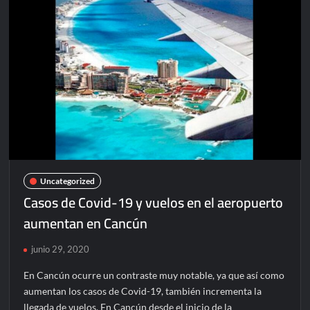
Santos
vs
Holanda
en
Brasil
2014
(Video)
Uncategorized
Casos de Covid-19 y vuelos en el aeropuerto
aumentan en Cancún
junio 29, 2020
En Cancún ocurre un contraste muy notable, ya que así como
aumentan los casos de Covid-19, también incrementa la
llegada de vuelos. En Cancún desde el inicio de la