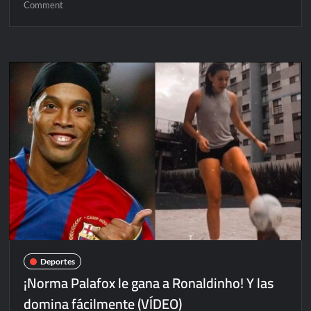
on
Comment
Estancados
tres
casos
de
crímenes
de
odio
en
Playa
del
Carmen
Deportes
¡Norma Palafox le gana a Ronaldinho! Y las
domina fácilmente (VÍDEO)