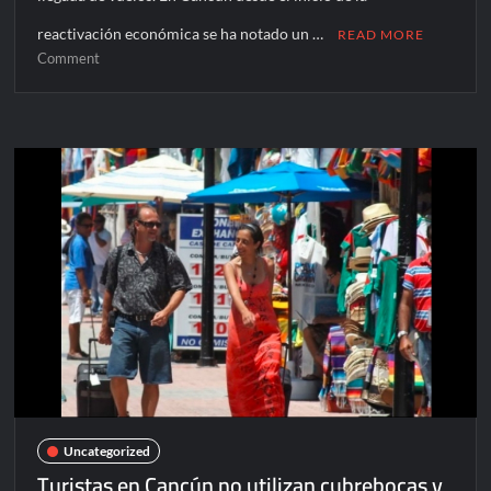
reactivación económica se ha notado un …
READ MORE
on
Comment
Casos
de
Covid-
19
y
vuelos
en
el
aeropuerto
aumentan
en
Cancún
Uncategorized
Turistas en Cancún no utilizan cubrebocas y