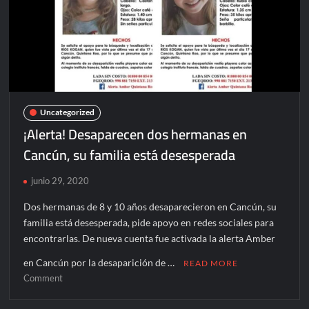
habitantes
Uncategorized
¡Alerta! Desaparecen dos hermanas en
Cancún, su familia está desesperada
junio 29, 2020
Dos hermanas de 8 y 10 años desaparecieron en Cancún, su
familia está desesperada, pide apoyo en redes sociales para
encontrarlas. De nueva cuenta fue activada la alerta Amber
en Cancún por la desaparición de …
READ MORE
on
Comment
¡Alerta!
Desaparecen