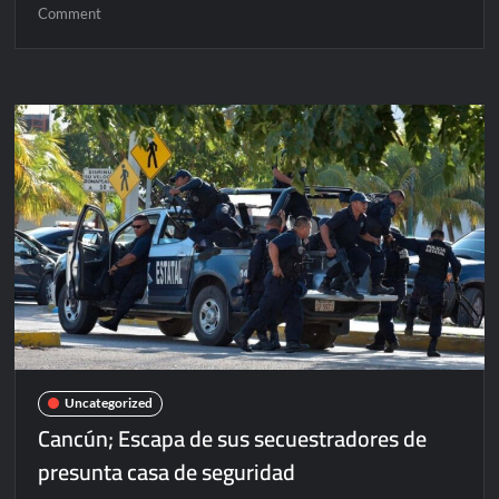
on
Comment
Club
América:
Miguel
Herrera
pretendido
por
el
Betis
de
España
Uncategorized
Cancún; Escapa de sus secuestradores de
presunta casa de seguridad