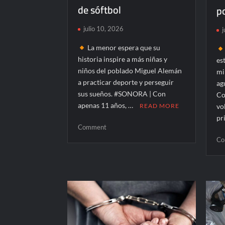
de sóftbol
po
julio 10, 2026
j
La menor espera que su
historia inspire a más niñas y
es
niños del poblado Miguel Alemán
mi
a practicar deporte y perseguir
ag
sus sueños. #SONORA | Con
Co
apenas 11 años, …
READ MORE
vo
pr
on
Comment
Alexa
Co
Chairez
representará
a
Sonora
y
México
en