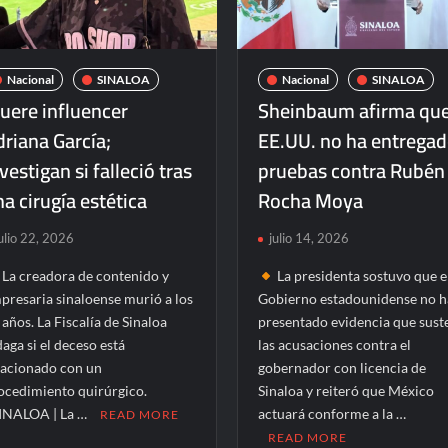
Nacional
SINALOA
Nacional
SINALOA
uere influencer
Sheinbaum afirma qu
riana García;
EE.UU. no ha entrega
vestigan si falleció tras
pruebas contra Rubén
a cirugía estética
Rocha Moya
ulio 22, 2026
julio 14, 2026
La creadora de contenido y
La presidenta sostuvo que e
presaria sinaloense murió a los
Gobierno estadounidense no h
 años. La Fiscalía de Sinaloa
presentado evidencia que sust
daga si el deceso está
las acusaciones contra el
lacionado con un
gobernador con licencia de
ocedimiento quirúrgico.
Sinaloa y reiteró que México
INALOA | La …
actuará conforme a la …
READ MORE
READ MORE