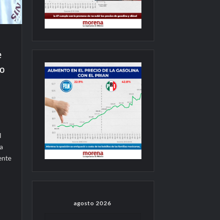
e
do
l
a
ente
agosto 2026