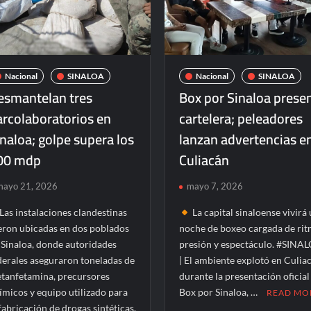
registran
en
aportaciones
Copas
por
del
lluvias
Mundo
Nacional
SINALOA
Nacional
SINALOA
esmantelan tres
Box por Sinaloa prese
arcolaboratorios en
cartelera; peleadores
naloa; golpe supera los
lanzan advertencias e
00 mdp
Culiacán
mayo 21, 2026
mayo 7, 2026
Las instalaciones clandestinas
La capital sinaloense vivirá
eron ubicadas en dos poblados
noche de boxeo cargada de rit
 Sinaloa, donde autoridades
presión y espectáculo. #SINA
derales aseguraron toneladas de
| El ambiente explotó en Culia
tanfetamina, precursores
durante la presentación oficial
ímicos y equipo utilizado para
Box por Sinaloa, …
READ MO
 fabricación de drogas sintéticas.