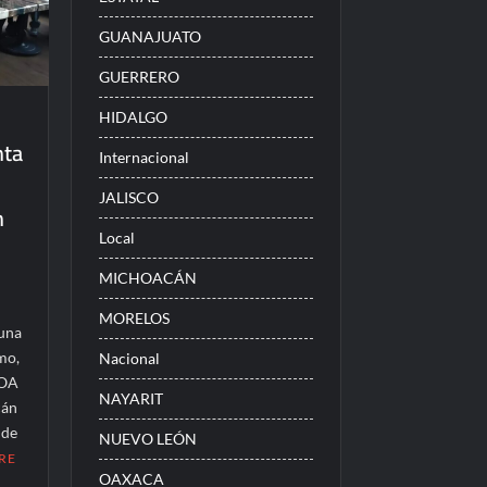
GUANAJUATO
GUERRERO
HIDALGO
nta
Internacional
JALISCO
n
Local
MICHOACÁN
MORELOS
 una
mo,
Nacional
LOA
NAYARIT
cán
 de
NUEVO LEÓN
RE
OAXACA