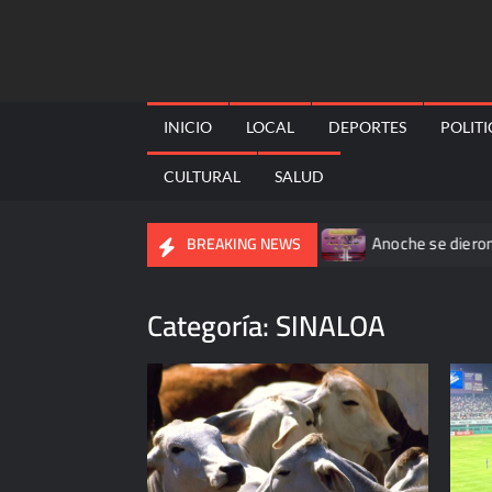
Skip
to
content
INICIO
LOCAL
DEPORTES
POLIT
CULTURAL
SALUD
 mexicanos; reportan 345 casos
Anoche se dieron a conocer
BREAKING NEWS
Categoría:
SINALOA