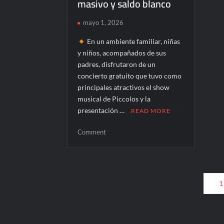
masivo y saldo blanco
mayo 1, 2026
En un ambiente familiar, niñas
y niños, acompañados de sus
padres, disfrutaron de un
concierto gratuito que tuvo como
principales atractivos el show
musical de Piccolos y la
presentación …
READ MORE
on
Comment
Sinaloa
celebra
Día
Paginación
del
1
Niño
de
con
entradas
concierto
masivo