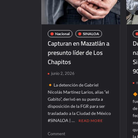
internacional
de
sóftbol
Nacional
SINALOA
Capturan en Mazatlán a
D
presunto líder de Los
n
Chapitos
Si
9
junio 2, 2026
La detención de Gabriel
Nicolás Martínez Larios, alias “el
Gabito”, derivó en su puesta a
fu
disposición de la FGR para ser
de
trasladado a la Ciudad de México
fe
#SINALOA | …
READ MORE
me
qu
on
Comment
la