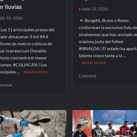
r lluvias
junio 19, 2026
ulio 10, 2026
Borgetti, Bravo y Romo
conforman la exclusiva lista d
Las 11 principales presas del
sinaloenses que han anotado e
tado almacenan 3 mil 84.6
máxima justa del futbol.
llones de metros cúbicos de
#SINALOA | El estado ha apor
ua; la presa Luis Donaldo
talento importante a la …
losio concentra el mayor
READ MORE
lumen. #CULIACÁN | Las
incipales …
READ MORE
on
Comment
Los
on
mment
futbolistas
Presas
de
de
Sinaloa
Sinaloa
que
alcanzan
dejaron
19.5%
huella
de
con
almacenamiento;
goles