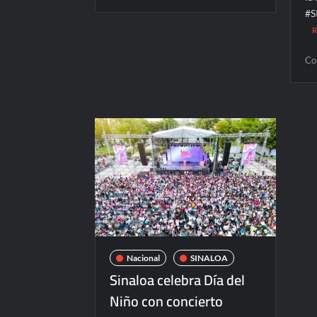
Capturan
#S
en
Mazatlán
a
Co
presunto
líder
de
Los
Chapitos
Nacional
SINALOA
Sinaloa celebra Día del
Niño con concierto