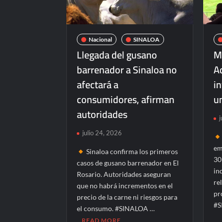
Nacional
SINALOA
Llegada del gusano
M
barrenador a Sinaloa no
Ad
afectará a
in
consumidores, afirman
un
autoridades
j
julio 24, 2026
em
Sinaloa confirma los primeros
30
casos de gusano barrenador en El
in
Rosario. Autoridades aseguran
re
que no habrá incrementos en el
pr
precio de la carne ni riesgos para
#S
el consumo. #SINALOA …
READ MORE