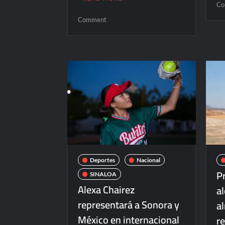
Co
on
Comment
Llegada
del
gusano
barrenador
a
Sinaloa
no
afectará
a
consumidores,
afirman
autoridades
Deportes
Nacional
P
SINALOA
Alexa Chairez
a
representará a Sonora y
a
México en internacional
r