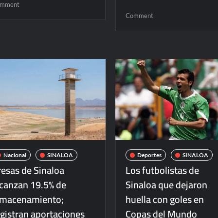
on
mment
Muere
on
Comment
influencer
Sheinbaum
Adriana
afirma
García;
que
investigan
EE.UU.
si
no
falleció
ha
tras
entregado
una
pruebas
cirugía
contra
estética
Rubén
Rocha
Moya
Nacional
SINALOA
Deportes
SINALOA
resas de Sinaloa
Los futbolistas de
lcanzan 19.5% de
Sinaloa que dejaron
lmacenamiento;
huella con goles en
egistran aportaciones
Copas del Mundo