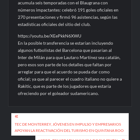
acumula seis temporadas con el Blaugrana con
números impactantes: celebró 191 goles oficiales en
270 presentaciones y firmó 96 asistencias, según las
estadísticas oficiales del sitio del club.
https://youtu.be/XEePkkN6XWU
En la posible transferencia se estarían incluyendo
algunos futbolistas del Barcelona que pasarían al
Inter de Milán para que Lautaro Martínez sea catalán,
pero esos son parte de los detalles que faltan por
arreglar para que el acuerdo se pueda dar como
oficial; ya que al parecer el cuadro italiano no quiere a
Rakitic, que es parte de los jugadores que estaría
ofreciendo por el goleador sudamericano.
Navegación
de
TEC DE MONTERREY, JÓVENES EN IMPULSO Y EMPRESARIOS
APOYAN LA REACTIVACIÓN DEL TURISMO EN QUINTANA ROO
entradas