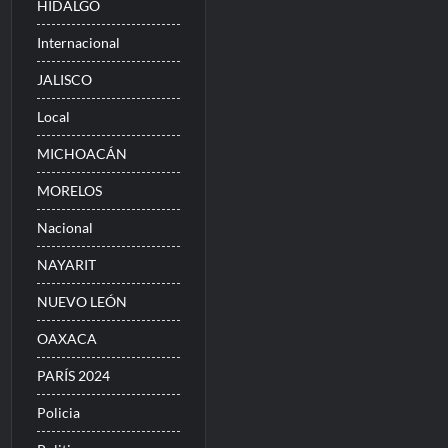
HIDALGO
Internacional
JALISCO
Local
MICHOACÁN
MORELOS
Nacional
NAYARIT
NUEVO LEÓN
OAXACA
PARÍS 2024
Policia