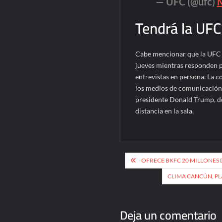
— UFC (@ufc)
Tendrá la UFC
Cabe mencionar que la UFC l
jueves mientras responden p
entrevistas en persona. La co
los medios de comunicación, 
presidente Donald Trump, do
distancia en la sala.
Navegación
OFRECE BKFC 20 MILLONES 
de
CLIMA CANCÚN, PL
entradas
Deja un comentario