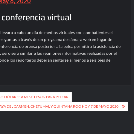
May 6, 2020
 conferencia virtual
levará a cabo un día de medios virtuales con combatientes el
reguntas a través de un programa de cámara web en lugar de
nferencia de prensa posterior a la pelea permitirá la asistencia de
pero será similar a las reuniones informativas realizadas por el
nde los reporteros deberán sentarse al menos a seis pies de
DE DÓLARES A MIKE TYSON PARA PELEAR
AYA DEL CARMEN, CHETUMAL Y QUINTANA ROO HOY 7 DE MAYO 2020