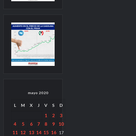
mayo 2020
L
M
X
J
V
S
D
1
2
3
4
5
6
7
8
9
10
11
12
13
14
15
16
17