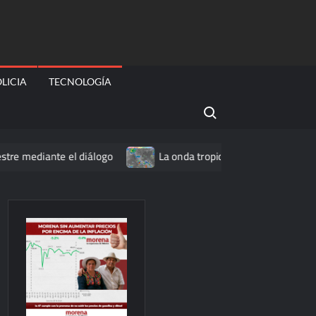
LICIA
TECNOLOGÍA
Search for:
ante el diálogo
La onda tropical número 25 se desplazará s