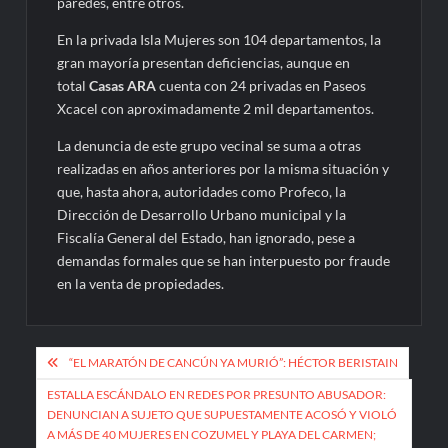
paredes, entre otros.
En la privada Isla Mujeres son 104 departamentos, la
gran mayoría presentan deficiencias, aunque en
total
Casas ARA
cuenta con 24 privadas en Paseos
Xcacel con aproximadamente 2 mil departamentos.
La denuncia de este grupo vecinal se suma a otras
realizadas en años anteriores por la misma situación y
que, hasta ahora, autoridades como Profeco, la
Dirección de Desarrollo Urbano municipal y la
Fiscalía General del Estado, han ignorado, pese a
demandas formales que se han interpuesto por fraude
en la venta de propiedades.
Navegación
“EL MARATÓN DE CANCÚN YA MURIÓ”: HÉCTOR BERISTAIN
de
ESTALLA ESCÁNDALO EN REDES POR PRESUNTO ABUSADOR:
entradas
DENUNCIAN A SUJETO QUE SUPUESTAMENTE ACOSÓ Y VIOLÓ
A MÁS DE 40 MUJERES EN COZUMEL Y PLAYA DEL CARMEN;