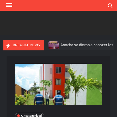
Skip
Search
to
content
 reportan 345 casos
Anoche se dieron a conocer los nomina
BREAKING NEWS
Uncategorized