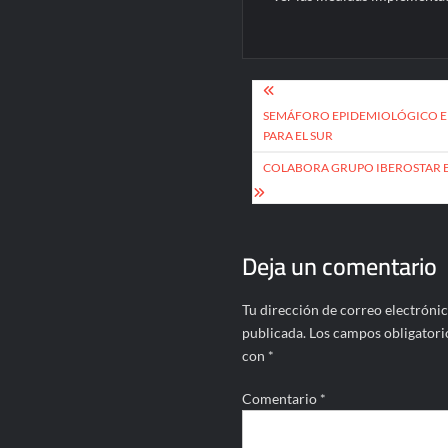
Navegación
de
SEMÁFORO EPIDEMIOLÓGICO EN
PARA EL SUR
entradas
COLABORA GRUPO IBEROSTAR E
Deja un comentario
Tu dirección de correo electrónic
publicada.
Los campos obligatori
con
*
Comentario
*