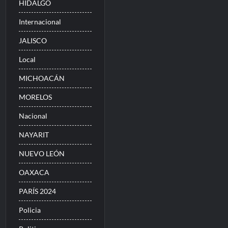
HIDALGO
Internacional
JALISCO
Local
MICHOACÁN
MORELOS
Nacional
NAYARIT
NUEVO LEÓN
OAXACA
PARÍS 2024
Policia