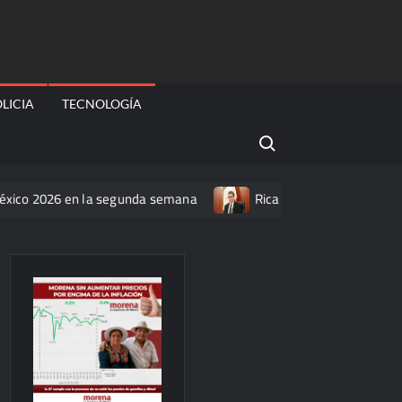
LICIA
TECNOLOGÍA
Search for:
26 en la segunda semana
Ricardo Monreal confía en que la 