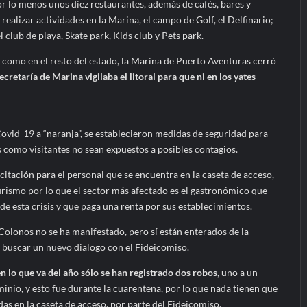
por lo menos unos diez restaurantes, además de cafés, bares y
realizar actividades en la Marina, el campo de Golf, el Delfinario;
l club de playa, Skate park, Kids club y Pets park.
, como en el resto del estado, la Marina de Puerto Aventuras cerró
ecretaría de Marina vigilaba el litoral para que ni en los yates
ovid-19 a “naranja”, se establecieron medidas de seguridad para
 como visitantes no sean expuestos a posibles contagios.
acitación para el personal que se encuentra en la caseta de acceso,
urismo por lo que el sector más afectado es el gastronómico que
e esta crisis y que paga una renta por sus establecimientos.
Colonos no se ha manifestado, pero sí están enterados de la
n buscar un nuevo dialogo con el Fideicomiso.
en lo que va del año sólo se han registrado dos robos
, uno a un
nio, y esto fue durante la cuarentena, por lo que nada tienen que
s en la caseta de acceso, por parte del Fideicomiso.