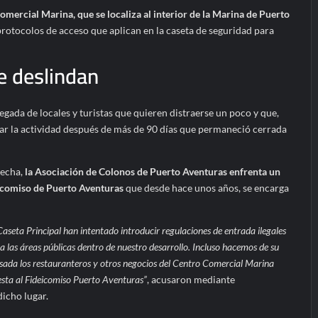
mercial Marina, que se localiza al interior de la Marina de Puerto
 protocolos de acceso que aplican en la caseta de seguridad para
e deslindan
llegada de locales y turistas que quieren distraerse un poco y que,
ar la actividad después de más de 90 días que permaneció cerrada
fecha,
la Asociación de Colonos de Puerto Aventuras enfrenta un
eicomiso de Puerto Aventuras
que desde hace unos años, se encarga
Caseta Principal han intentado introducir regulaciones de entrada ilegales
a las áreas públicas dentro de nuestro desarrollo. Incluso hacemos de su
ada los restauranteros y otros negocios del Centro Comercial Marina
sta al Fideicomiso Puerto Aventuras”
, acusaron mediante
icho lugar.