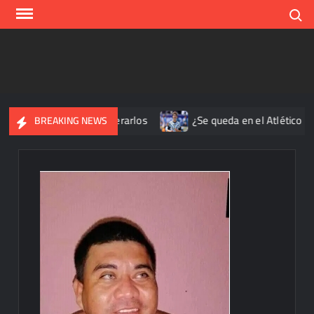
Skip
Search
to
content
idos; prometen liberarlos
¿Se queda en el Atlético de Madri
BREAKING NEWS