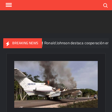
Skip
Search
to
content
án Álvarez
Ronald Johnson destaca cooperación entre México
BREAKING NEWS