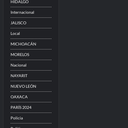
HIDALGO
Internacional
JALISCO
Local
MICHOACÁN
MORELOS
Nacional
NAYARIT
NUEVO LEÓN
OAXACA
PARÍS 2024
Policia