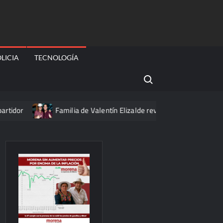
LICIA
TECNOLOGÍA
Search for:
Familia de Valentín Elizalde revela nuevo peritaje a casi 20 a