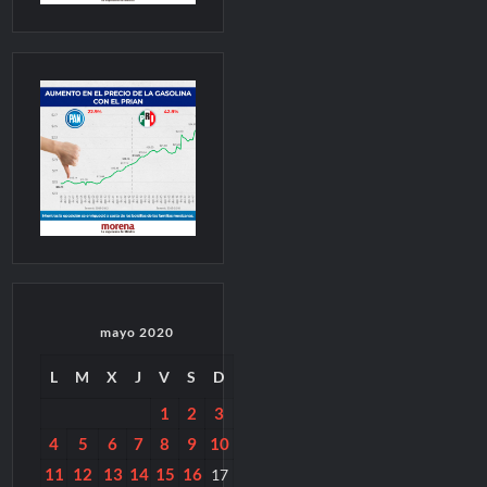
mayo 2020
L
M
X
J
V
S
D
1
2
3
4
5
6
7
8
9
10
11
12
13
14
15
16
17