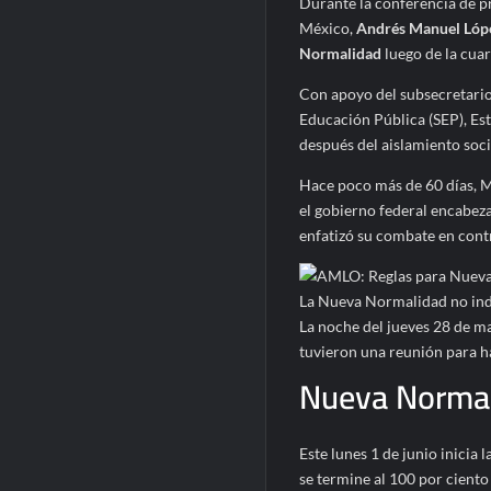
Durante la conferencia de p
México,
Andrés Manuel Lóp
Normalidad
luego de la cua
Con apoyo del subsecretario
Educación Pública (SEP), Es
después del aislamiento socia
Hace poco más de 60 días, M
el gobierno federal encabez
enfatizó su combate en cont
La Nueva Normalidad no indi
La noche del jueves 28 de m
tuvieron una reunión para ha
Nueva Normali
Este lunes 1 de junio inicia l
se termine al 100 por ciento