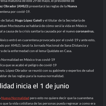
rensa matutina de este 29 de mayo, el presidente de
ez Obrador (AMLO)
presentará las reglas de la
Nueva
rentena por covid-19.
 de Salud,
Hugo López Gatell
y el titular de la Secretaría de
teban Moctezuma se hablará de cómo será la vida en México
l a causa de la crisis sanitaria causada por el nuevo
coronavirus.
éxico entró en cuarentena provocada por el covid-19 y ante esto,
ado por AMLO, lanzó la Jornada Nacional de Sana Distancia y
ra de la enfermedad con el lema Quédate en Casa.
ca que se acabó el peligro de covid-19
ayo, López Obrador se reunió con su gabinete y expertos de salud
blar de las reglas para la nueva normalidad.
dad inicia el 1 de junio
a
Nueva Normalidad
pero esto no quiere decir que la cuarentena
 o que la vida cotidiana de las personas pueda regresar a como era