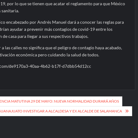
d-19, por lo que se tienen que acatar el reglamento para que México
 sanitaria.
xico encabezado por Andrés Manuel dará a conocer las reglas para
rían ayudar a prevenir más contagios de covid-19 entre los
 de casa para llegar a sus respectivos trabajos.
 a las calles no significa que el peligro de contagio haya acabado,
ctivación económica pero cuidando la salud de todos.
k.com/de9170a3-40aa-4b62-b17f-d7dbb54d12cc
ENCIA MATUTINA 29 DE MAYO: NUEVA NORMALIDAD DURARÁ AÑOS
ANAJUATO INVESTIGAR A ALCALDESA Y EX ALCALDE DE SALAMANCA