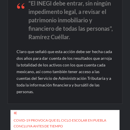
“El INEGI debe entrar, sin ningún
impedimento legal, a revisar el
patrimonio inmobiliario y
financiero de todas las personas”,
Ramírez Cuéllar.
Claro que señaló que esta acción debe ser hecha cada
dos años para dar cuenta de los resultados que arroja
la totalidad de los activos con los que cuenta cada
mexicano, así como también tener acceso a las
cuentas del Servicio de Administración Tributaria y a
toda la información financiera y bursátil de las
personas.
Navegación
de
COVID-19 PROVOCA QUE EL CICLO ESCOLAR EN PUEBLA
CONCLUYA ANTES DE TIEMPO