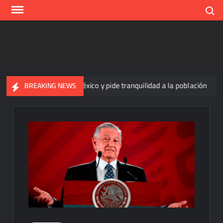
Skip
Search
to
content
closporiasis en México y pide tranquilidad a la población
Yu
BREAKING NEWS