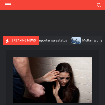
Skip
Search
to
content
yo psicológico sin importar su estatus
Multan a un joven de
BREAKING NEWS