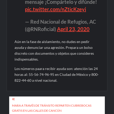
mensaje ¡Compártelo y difúnde!
pic.twitter.com/nZticKzeyi
— Red Nacional de Refugios, AC
(@RNRoficial)
April 23, 2020
Aún en la fase de aislamiento, no dudes en pedir
ayuda y denunciar una agresión. Prepara un bolso
discreto con documentos y objetos que consideres
indispensables.
Los números paara recibir ayuda son: atención las 24
horas al: 55-56-74-96-95 en Ciudad de México y 800-
822-44-60 a nivel nacional.
Navegación
de
MARA A TRAVÉS DE TRÁNSITO REPARTEN CUBREBOCAS
GRATIS EN LAS CALLES DE CANCÚN