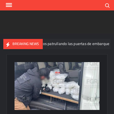
Skip
Search
to
content
 y tiene a tres felinos patrullando las puertas de embarque
BREAKING NEWS