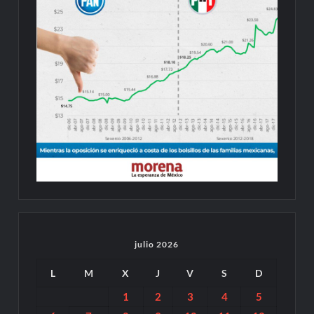
julio 2026
L
M
X
J
V
S
D
1
2
3
4
5