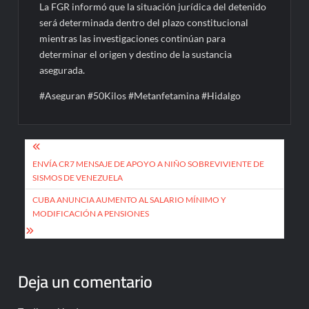
La FGR informó que la situación jurídica del detenido
será determinada dentro del plazo constitucional
mientras las investigaciones continúan para
determinar el origen y destino de la sustancia
asegurada.
#Aseguran #50Kilos #Metanfetamina #Hidalgo
Navegación
de
ENVÍA CR7 MENSAJE DE APOYO A NIÑO SOBREVIVIENTE DE
SISMOS DE VENEZUELA
entradas
CUBA ANUNCIA AUMENTO AL SALARIO MÍNIMO Y
MODIFICACIÓN A PENSIONES
Deja un comentario