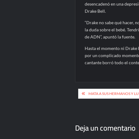
desencadenó en una depresión
Drake Bell.
“Drake no sabe qué hacer, n
la duda sobre el bebé. Tendr
de ADN”, apuntó la fuente.
Hasta el momento ni Drake B
por un complicado momento po
cantante borró todo el conte
Navegación
MATA A SUS HERMANOS Y LU
de
entradas
Deja un comentario