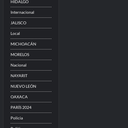
HIDALGO
Internacional
JALISCO
Local
MICHOACÁN
MORELOS
Nacional
NAYARIT
NUEVO LEÓN
OAXACA
PARÍS 2024
Policia