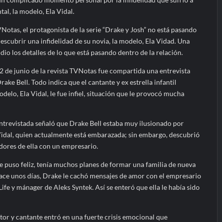
al, la modelo, Ela Vidal.
Notas, el protagonista de la serie “Drake y Josh” no está pasando
scubrir una infidelidad de su novia, la modelo, Ela Vidad. Una
dio los detalles de lo que está pasando dentro de la relación.
 2 de junio de la revista TVNotas fue compartida una entrevista
ke Bell. Todo indica que el cantante y ex estrella infantil
delo, Ela Vidal, le fue infiel, situación que le provocó mucha
entrevistada señaló que Drake Bell estaba muy ilusionado por
Vidal, quien actualmente está embarazada; sin embargo, descubrió
res de ella con un empresario.
 se puso feliz, tenía muchos planes de formar una familia de nueva
ce unos días, Drake le cachó mensajes de amor con el empresario
ife y mánager de Aleks Syntek. Así se enteró que ella le había sido
ctor y cantante entró en una fuerte crisis emocional que