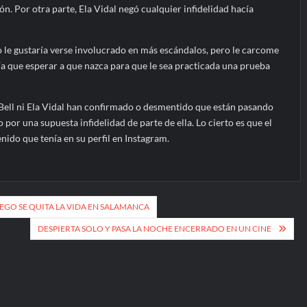
. Por otra parte, Ela Vidal negó cualquier infidelidad hacía
o le gustaría verse involucrado en más escándalos, pero le carcome
ía que esperar a que nazca para que le sea practicada una prueba
ell ni Ela Vidal han confirmado o desmentido que están pasando
r una supuesta infidelidad de parte de ella. Lo cierto es que el
nido que tenía en su perfil en Instagram.
EGO SE QUITA LA VIDA EN SALAMANCA
DESPIERTA SOLO Y PASA LA NOCHE ENCERRADO EN UN CINE