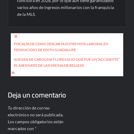
concluirá en 2028, por lo que aún tiene garantizados
varios años de ingresos millonarios con la franquicia
de la MLS.
Navegación
de
FISCALÍA DE CDMX DESCARTA ENTREVISTA LABORAL EN
FEMINICIDIO DE EDITH GUADALUPE
entradas
SUEGRA DE CAROLINA FLORES DIJO QUE FUE UN “ACCIDENTE”
EL ASESINATO DE LA EXREINA DE BELLEZA
Deja un comentario
Tu dirección de correo
electrónico no será publicada.
Los campos obligatorios están
marcados con
*