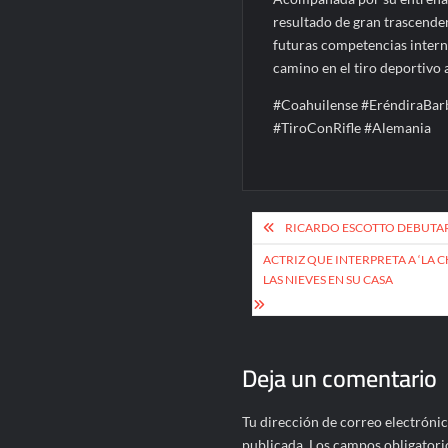
resultado de gran trascend
futuras competencias intern
camino en el tiro deportivo 
#Coahuilense #EréndiraBarb
#TiroConRifle #Alemania
Navegación
RICARDO ESCOTTO DEBUTARÁ
de
ACTRIZ QUE INTERPRETA A ‘LA 
entradas
LAS NIEVES EN SU CASA
Deja un comentario
Tu dirección de correo electrónic
publicada.
Los campos obligatori