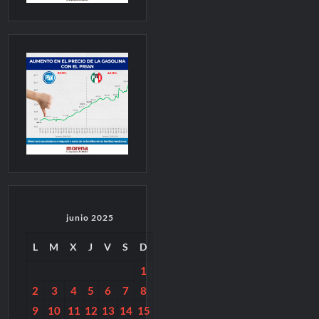
junio 2025
L
M
X
J
V
S
D
1
2
3
4
5
6
7
8
9
10
11
12
13
14
15