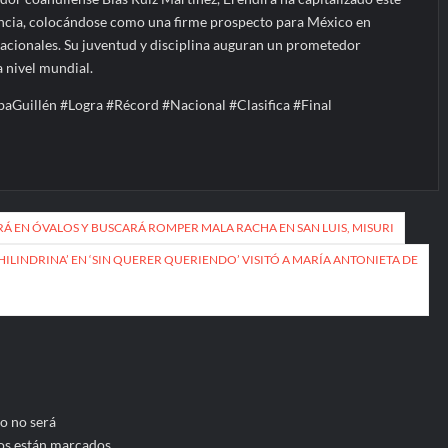
encia, colocándose como una firme prospecto para México en
acionales. Su juventud y disciplina auguran un prometedor
a nivel mundial.
aGuillén #Logra #Récord #Nacional #Clasifica #Final
 EN ÓVALOS Y BUSCARÁ ROMPER MALA RACHA EN SAN LUIS, MISURI
CHILINDRINA’ EN ‘SIN QUERER QUERIENDO’ VISITÓ A MARÍA ANTONIETA DE
o no será
os están marcados