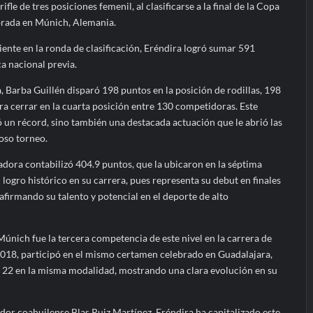
fle de tres posiciones femenil, al clasificarse a la final de la Copa
brada en Múnich, Alemania.
nte en la ronda de clasificación, Eréndira logró sumar 591
a nacional previa.
a, Barba Guillén disparó 198 puntos en la posición de rodillas, 198
ra cerrar en la cuarta posición entre 130 competidoras. Este
 un récord, sino también una destacada actuación que le abrió las
ioso torneo.
iradora contabilizó 404.9 puntos, que la ubicaron en la séptima
 logro histórico en su carrera, pues representa su debut en finales
firmando su talento y potencial en el deporte de alto
únich fue la tercera competencia de este nivel en la carrera de
2018, participó en el mismo certamen celebrado en Guadalajara,
ón 22 en la misma modalidad, mostrando una clara evolución en su
r coahuilense Blas Ruiz Martínez, Eréndira ha capitalizado este