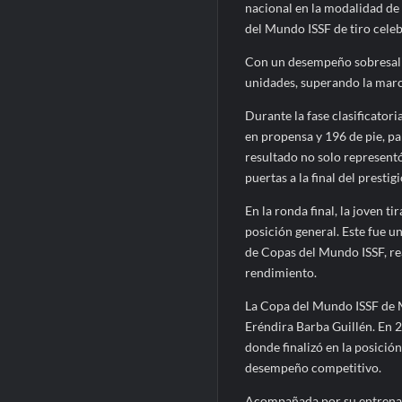
nacional en la modalidad de ri
del Mundo ISSF de tiro cele
Con un desempeño sobresalie
unidades, superando la marc
Durante la fase clasificatori
en propensa y 196 de pie, pa
resultado no solo representó
puertas a la final del prestig
En la ronda final, la joven t
posición general. Este fue un
de Copas del Mundo ISSF, rea
rendimiento.
La Copa del Mundo ISSF de M
Eréndira Barba Guillén. En 
donde finalizó en la posici
desempeño competitivo.
Acompañada por su entrenado