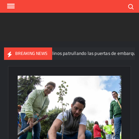
Skip
Search
to
content
al y tiene a tres felinos patrullando las puertas de embarque
BREAKING NEWS