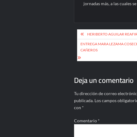
jornadas más, a las cuales 
Navegación
HERIBERTO AGUILAR REAF
de
ENTREGA MARA LEZAMA COSECHA
entradas
CAÑEROS
Deja un comentario
Tu dirección de correo electrónic
publicada.
Los campos obligatori
con
*
Comentario
*