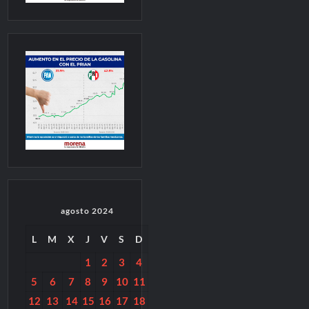
agosto 2024
L
M
X
J
V
S
D
1
2
3
4
5
6
7
8
9
10
11
12
13
14
15
16
17
18