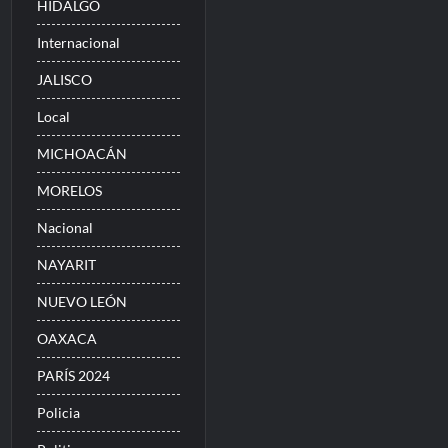
HIDALGO
Internacional
JALISCO
Local
MICHOACÁN
MORELOS
Nacional
NAYARIT
NUEVO LEÓN
OAXACA
PARÍS 2024
Policia