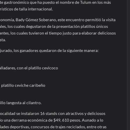
te gastronómico que ha puesto el nombre de Tulum en los más
ísticos de talla internacional.
conomía, Bady Gómez Soberano, este encuentro permitió la visita
ales, los cuales degustaron de la presentación platillos únicos
antes, los cuales tuvieron el tiempo justo para elaborar deliciosos
sta.
 jurado, los ganadores quedaron de la siguiente manera:
ladares, con el platillo cevicoco
 platillo ceviche caribeño
llo langosta al cilantro.
ocalidad se instalaron 16 stands con atractivos y deliciosos
ando una derrama económica de $49, 610 pesos. Aunado a lo
dades deportivas, concursos de trajes reciclados, entre otras