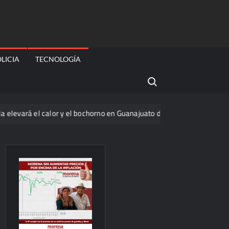
LICIA
TECNOLOGÍA
Search for:
á el calor y el bochorno en Guanajuato durante agosto
La on