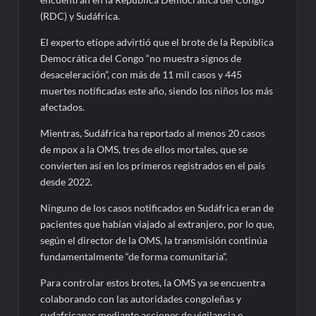
(RDC) y Sudáfrica.
El experto etíope advirtió que el brote de la República
Democrática del Congo “no muestra signos de
desaceleración”, con más de 11 mil casos y 445
muertes notificadas este año, siendo los niños los más
afectados.
Mientras, Sudáfrica ha reportado al menos 20 casos
de mpox a la OMS, tres de ellos mortales, que se
convierten así en los primeros registrados en el país
desde 2022.
Ninguno de los casos notificados en Sudáfrica eran de
pacientes que habían viajado al extranjero, por lo que,
según el director de la OMS, la transmisión continúa
fundamentalmente “de forma comunitaria”.
Para controlar estos brotes, la OMS ya se encuentra
colaborando con las autoridades congoleñas y
sudafricanas mediante acciones de vigilancia e