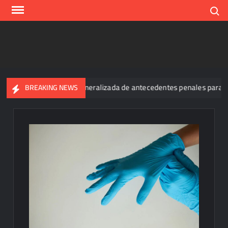
Skip
Search
to
content
ibir la exigencia generalizada de antecedentes penales para obtene
BREAKING NEWS