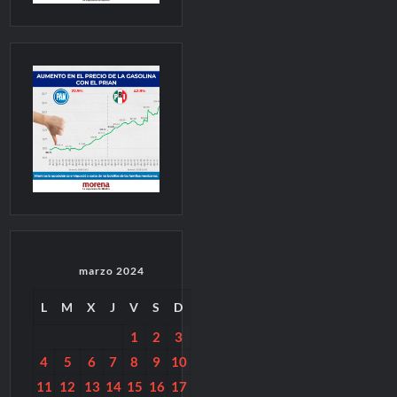
marzo 2024
L
M
X
J
V
S
D
1
2
3
4
5
6
7
8
9
10
11
12
13
14
15
16
17