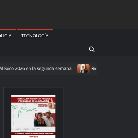
LICIA
TECNOLOGÍA
Search for:
026 en la segunda semana
Ricardo Monreal confía en que la