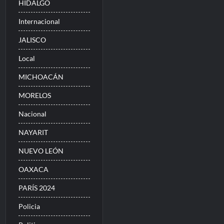
HIDALGO
Internacional
JALISCO
Local
MICHOACÁN
MORELOS
Nacional
NAYARIT
NUEVO LEÓN
OAXACA
PARÍS 2024
Policia