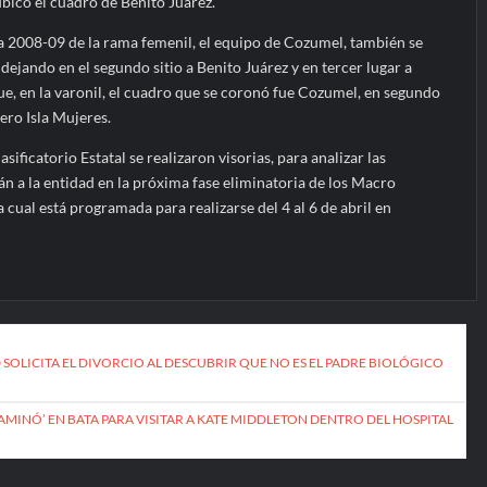
ubicó el cuadro de Benito Juárez.
ía 2008-09 de la rama femenil, el equipo de Cozumel, también se
dejando en el segundo sitio a Benito Juárez y en tercer lugar a
e, en la varonil, el cuadro que se coronó fue Cozumel, en segundo
cero Isla Mujeres.
sificatorio Estatal se realizaron visorias, para analizar las
n a la entidad en la próxima fase eliminatoria de los Macro
la cual está programada para realizarse del 4 al 6 de abril en
SOLICITA EL DIVORCIO AL DESCUBRIR QUE NO ES EL PADRE BIOLÓGICO
AMINÓ’ EN BATA PARA VISITAR A KATE MIDDLETON DENTRO DEL HOSPITAL