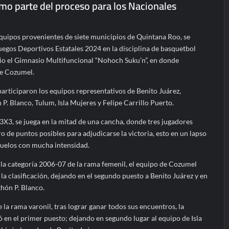
omo parte del proceso para los Nacionales
equipos provenientes de siete municipios de Quintana Roo, se
uegos Deportivos Estatales 2024 en la disciplina de basquetbol
o el Gimnasio Multifuncional “Nohoch Suku’n”, en donde
de Cozumel.
 participaron los equipos representativos de Benito Juárez,
P. Blanco, Tulum, Isla Mujeres y Felipe Carrillo Puerto.
 3X3, se juega en la mitad de una cancha, donde tres jugadores
de puntos posibles para adjudicarse la victoria, esto en un lapso
duelos con mucha intensidad.
 la categoría 2006-07 de la rama femenil, el equipo de Cozumel
la clasificación, dejando en el segundo puesto a Benito Juárez y en
hón P. Blanco.
 la rama varonil, tras lograr ganar todos sus encuentros, la
 en el primer puesto; dejando en segundo lugar al equipo de Isla