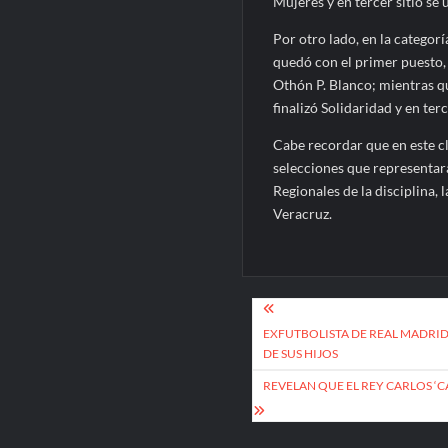
Mujeres y en tercer sitio se 
Por otro lado, en la categor
quedó con el primer puesto, 
Othón P. Blanco; mientras qu
finalizó Solidaridad y en ter
Cabe recordar que en este cla
selecciones que representará
Regionales de la disciplina, 
Veracruz.
Navegación
de
EXFUTBOLISTA DE REAL MADRID 
DE SUS HIJOS
entradas
REVELAN QUE EL REY CARLOS ‘C