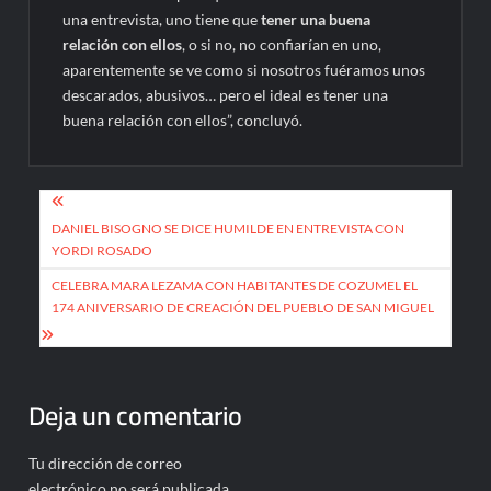
una entrevista, uno tiene que
tener una buena
relación con ellos
, o si no, no confiarían en uno,
aparentemente se ve como si nosotros fuéramos unos
descarados, abusivos… pero el ideal es tener una
buena relación con ellos”, concluyó.
Navegación
de
DANIEL BISOGNO SE DICE HUMILDE EN ENTREVISTA CON
YORDI ROSADO
entradas
CELEBRA MARA LEZAMA CON HABITANTES DE COZUMEL EL
174 ANIVERSARIO DE CREACIÓN DEL PUEBLO DE SAN MIGUEL
Deja un comentario
Tu dirección de correo
electrónico no será publicada.