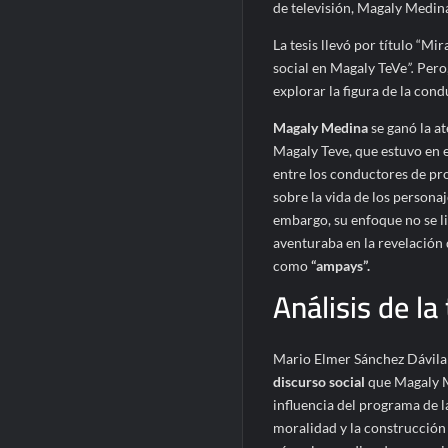
de televisión, Magaly Medin
La tesis llevó por título “Mi
social en Magaly TeVe
”.
Pero,
explorar la figura de la cond
Magaly Medina
se ganó la a
Magaly Teve, que estuvo en e
entre los conductores de pr
sobre la vida de los persona
embargo, su enfoque no se li
aventuraba en la revelación
como
“ampays”.
Análisis de la 
Mario Elmer Sánchez Dávila 
discurso social
que Magaly M
influencia del programa de la
moralidad y la construcción 