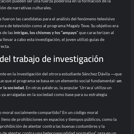
ación pueden ser una fuerza poderosa en la formación de la
ión de narrativas culturales.
fueron las candidatas para el análisis del fenómeno televisivo
tora de televisión como al programa Magaly Teve. Su objetivo era
s de las
intrigas, los chismes y los “ampays
” que caracterizan al
llevar a cabo esta investigación, el joven utilizó guías de
recta.
del trabajo de investigación
ente en la investigación del otrora estudiante Sánchez Dávila ―que
ue que el programa se basa en un elemento social fundamental:
un
r la sociedad
. En otras palabras, la popular ‘Urraca’ utiliza un
ya arraigadas en la sociedad como base para su estrategia
go moral socialmente compartido? En un código moral
 lleno de prohibiciones en espacios y tiempos públicos, como la
a prohibición de atentar contra las buenas costumbres y la
ón de atentar contra una heterosexualidad normativa”, reza en un