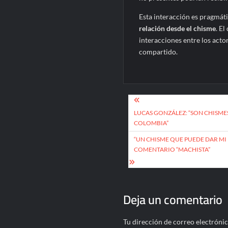
Esta interacción es pragmáti
relación desde el chisme
. El
interacciones entre los acto
compartido.
Navegación
de
LUCAS GONZÁLEZ: “SON CHISME
COLOMBIA”
entradas
“UN CHISME QUE PUEDE DAR MI 
COMENTARIO “MACHISTA”
Deja un comentario
Tu dirección de correo electrónic