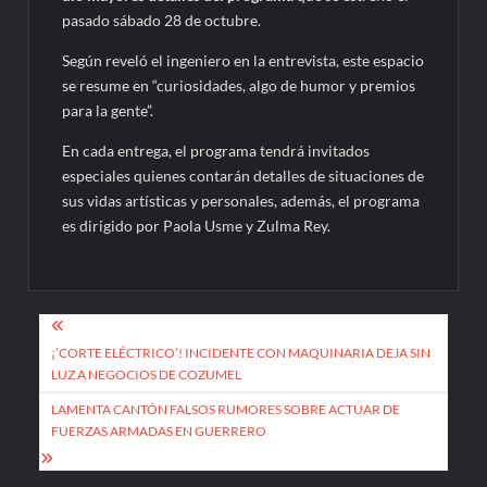
pasado sábado 28 de octubre.
Según reveló el ingeniero en la entrevista, este espacio
se resume en “curiosidades, algo de humor y premios
para la gente”.
En cada entrega, el programa tendrá invitados
especiales quienes contarán detalles de situaciones de
sus vidas artísticas y personales, además, el programa
es dirigido por Paola Usme y Zulma Rey.
Navegación
de
¡’CORTE ELÉCTRICO’! INCIDENTE CON MAQUINARIA DEJA SIN
LUZ A NEGOCIOS DE COZUMEL
entradas
LAMENTA CANTÓN FALSOS RUMORES SOBRE ACTUAR DE
FUERZAS ARMADAS EN GUERRERO