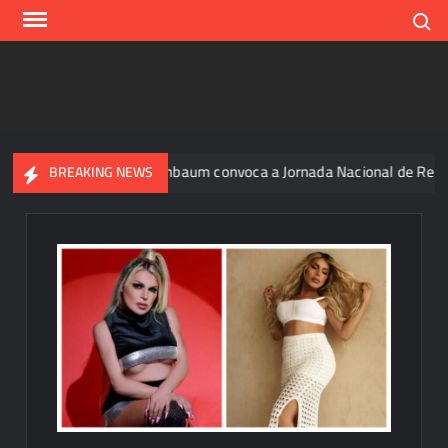
Skip
Search
to
content
rgos
Sheinbaum convoca a Jornada Nacional de Reforestació
BREAKING NEWS