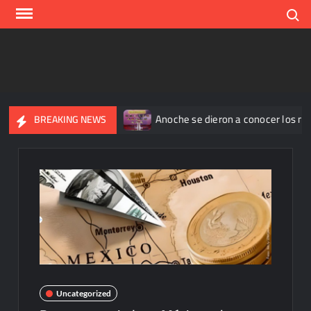
Skip
Search
to
content
eportan 345 casos
Anoche se dieron a conocer los nominado
BREAKING NEWS
Uncategorized