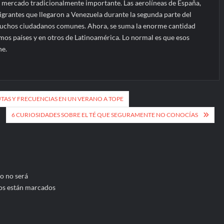
mercado tradicionalmente importante. Las aerolíneas de España,
nmigrantes que llegaron a Venezuela durante la segunda parte del
 muchos ciudadanos comunes. Ahora, se suma la enorme cantidad
mos países y en otros de Latinoamérica. Lo normal es que esos
ne.
TAS Y FRECUENCIAS EN UN VERANO A TOPE
6 CURIOSIDADES SOBRE EL TÉ QUE SEGURAMENTE NO CONOCÍAS
o no será
os están marcados