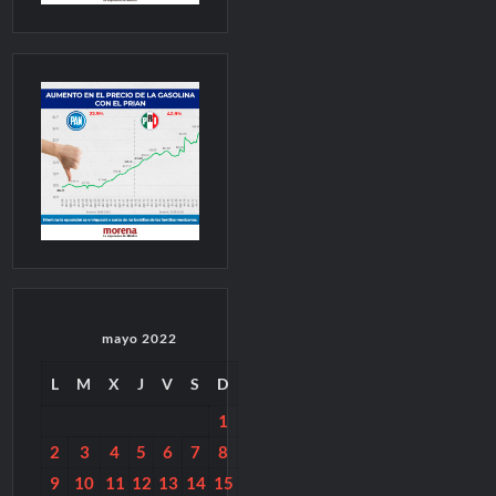
mayo 2022
L
M
X
J
V
S
D
1
2
3
4
5
6
7
8
9
10
11
12
13
14
15