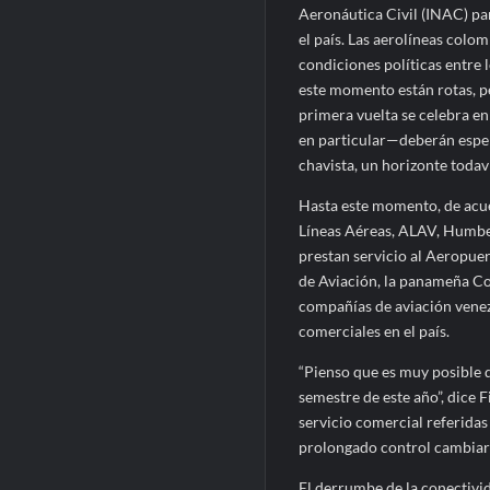
Aeronáutica Civil (INAC) par
el país. Las aerolíneas col
condiciones políticas entre
este momento están rotas, p
primera vuelta se celebra e
en particular—deberán esper
chavista, un horizonte todaví
Hasta este momento, de acue
Líneas Aéreas, ALAV, Humber
prestan servicio al Aeropuer
de Aviación, la panameña Cop
compañías de aviación venez
comerciales en el país.
“Pienso que es muy posible 
semestre de este año”, dice 
servicio comercial referidas
prolongado control cambiario
El derrumbe de la conectivid