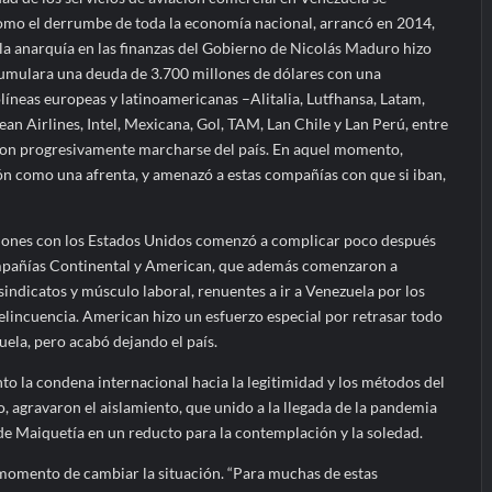
 como el derrumbe de toda la economía nacional, arrancó en 2014,
 la anarquía en las finanzas del Gobierno de Nicolás Maduro hizo
umulara una deuda de 3.700 millones de dólares con una
íneas europeas y latinoamericanas –Alitalia, Lutfhansa, Latam,
an Airlines, Intel, Mexicana, Gol, TAM, Lan Chile y Lan Perú, entre
ron progresivamente marcharse del país. En aquel momento,
ón como una afrenta, y amenazó a estas compañías con que si iban,
ciones con los Estados Unidos comenzó a complicar poco después
ompañías Continental y American, que además comenzaron a
indicatos y músculo laboral, renuentes a ir a Venezuela por los
elincuencia. American hizo un esfuerzo especial por retrasar todo
uela, pero acabó dejando el país.
unto la condena internacional hacia la legitimidad y los métodos del
 agravaron el aislamiento, que unido a la llegada de la pandemia
de Maiquetía en un reducto para la contemplación y la soledad.
 momento de cambiar la situación. “Para muchas de estas