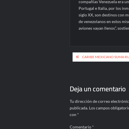
compañías Venezuela era un 
Portugal e Italia, por los i
siglo XX, son destinos con
de venezolanos en estos mis
aviones vayan llenos”, sostie
Navegación
CARIBE MEXICANO SUMA RU
de
entradas
Deja un comentario
Tu dirección de correo electrónic
publicada.
Los campos obligatori
con
*
Comentario
*