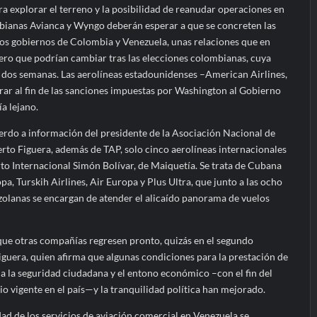
a explorar el terreno y la posibilidad de reanudar operaciones en
ombianas Avianca y Wyngo deberán esperar a que se concreten las
 los gobiernos de Colombia y Venezuela, unas relaciones que en
ero que podrían cambiar tras las elecciones colombianas, cuya
n dos semanas. Las aerolíneas estadounidenses –American Airlines,
ar al fin de las sanciones impuestas por Washington al Gobierno
a lejano.
rdo a información del presidente de la Asociación Nacional de
to Figuera, además de TAP, solo cinco aerolíneas internacionales
to Internacional Simón Bolívar, de Maiquetía. Se trata de Cubana
a, Turskih Airlines, Air Europa y Plus Ultra, que junto a las ocho
olanas se encargan de atender el alicaído panorama de vuelos
que otras compañías regresen pronto, quizás en el segundo
Figuera, quien afirma que algunas condiciones para la prestación de
 a la seguridad ciudadana y el entono económico –con el fin del
 vigente en el país—y la tranquilidad política han mejorado.
ad de los servicios de aviación comercial en Venezuela se