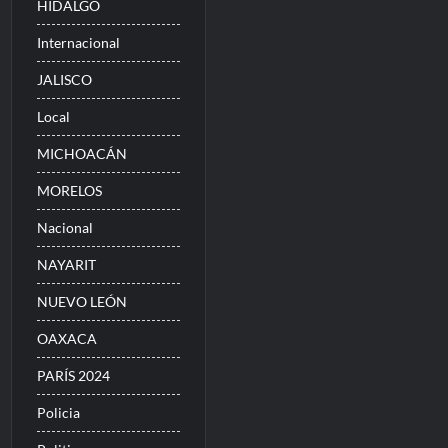
HIDALGO
Internacional
JALISCO
Local
MICHOACÁN
MORELOS
Nacional
NAYARIT
NUEVO LEÓN
OAXACA
PARÍS 2024
Policia