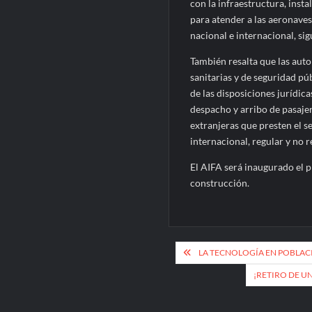
con la infraestructura, insta
para atender a las aeronaves
nacional e internacional, si
También resalta que las auto
sanitarias y de seguridad pú
de las disposiciones jurídica
despacho y arribo de pasaje
extranjeras que presten el s
internacional, regular y no 
El AIFA será inaugurado el 
construcción.
Navegación
LA TECNOLOGÍA EN POBLAC
de
¡RETIRO DE U
entradas