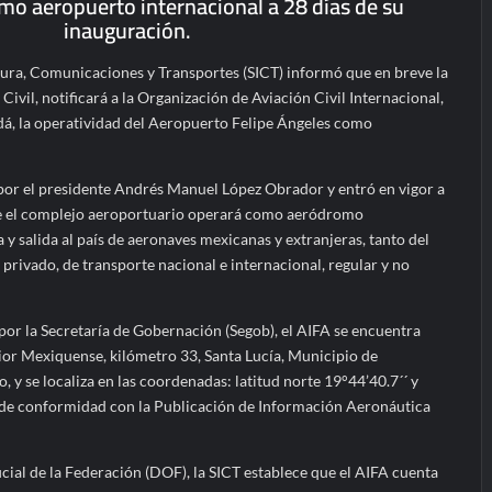
mo aeropuerto internacional a 28 días de su
inauguración.
ctura, Comunicaciones y Transportes (SICT) informó que en breve la
ivil, notificará a la Organización de Aviación Civil Internacional,
á, la operatividad del Aeropuerto Felipe Ángeles como
 por el presidente Andrés Manuel López Obrador y entró en vigor a
que el complejo aeroportuario operará como aeródromo
 y salida al país de aeronaves mexicanas y extranjeras, tanto del
privado, de transporte nacional e internacional, regular y no
por la Secretaría de Gobernación (Segob), el AIFA se encuentra
ior Mexiquense, kilómetro 33, Santa Lucía, Municipio de
y se localiza en las coordenadas: latitud norte 19°44’40.7´´ y
, de conformidad con la Publicación de Información Aeronáutica
cial de la Federación (DOF), la SICT establece que el AIFA cuenta