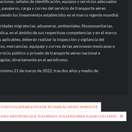
laciones, señales de identificación, equipos y servicios adecuados
, pasajeros, carga y correo del servicio de transporte aéreo
guiendo los lineamientos establecidos en el marco vigente mundial.
ridades migratorias, aduaneras, ambientales, fitozoosanitarias,
blica, en el ámbito de sus respectivas competencias y en el marco
s aplicables, deberán realizar la inspección y vigilancia del
ros, mercancías, equipaje y correo de las aeronaves mexicanas o
ervicio público o privado de transporte aéreo nacional e
regular, directamente en el aeródromo.
próximo 21 de marzo de 2022, tras dos años y medio de
IONES VULNERABLES PUEDE AYUDAR AL MEDIO AMBIENTE
N MES! REPORTAN QUE TOM BRADY VOLVERÍA PARA JUGAR CON 49ERS