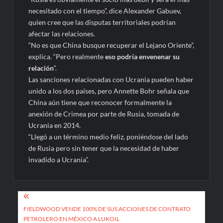
necesitado con el tiempo”, dice Alexander Gabuev,
quien cree que las disputas territoriales podrían
afectar las relaciones.
“No es que China busque recuperar el Lejano Oriente”,
explica. “Pero realmente
eso podría envenenar su
relación
“.
Las sanciones relacionadas con Ucrania pueden haber
unido a los dos países, pero Annette Bohr señala que
China aún tiene que reconocer formalmente la
anexión de Crimea por parte de Rusia, tomada de
Ucrania en 2014.
“Llegó a un término medio feliz, poniéndose del lado
de Rusia pero sin tener que la necesidad de haber
invadido a Ucrania”.
Navegación
de
FIELDWOOD VENDE 100% DE SUS ACCIONES DE CONTRATO
PETROLERO EN MÉXICO A LUKOIL