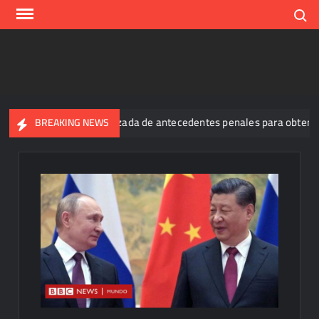
Skip
Search
to
content
xigencia generalizada de antecedentes penales para obtener empleo
BREAKING NEWS