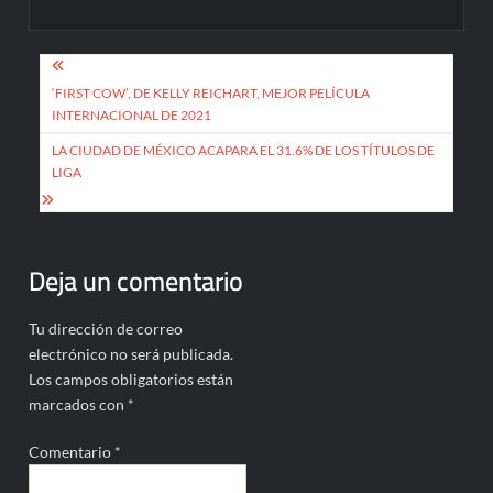
Navegación
de
‘FIRST COW’, DE KELLY REICHART, MEJOR PELÍCULA
INTERNACIONAL DE 2021
entradas
LA CIUDAD DE MÉXICO ACAPARA EL 31.6% DE LOS TÍTULOS DE
LIGA
Deja un comentario
Tu dirección de correo
electrónico no será publicada.
Los campos obligatorios están
marcados con
*
Comentario
*