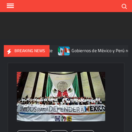
Skip
Search
to
content
rtación de aguacate
Gobiernos de México y Perú reanudan re
BREAKING NEWS