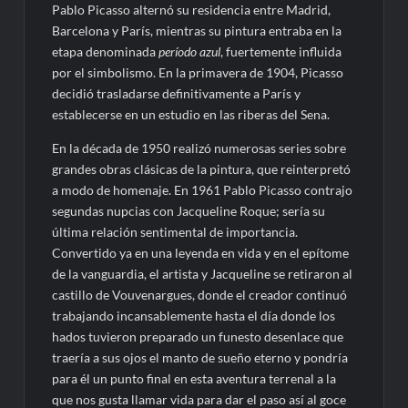
Pablo Picasso alternó su residencia entre Madrid,
Barcelona y París, mientras su pintura entraba en la
etapa denominada
período azul
, fuertemente influida
por el simbolismo. En la primavera de 1904, Picasso
decidió trasladarse definitivamente a París y
establecerse en un estudio en las riberas del Sena.
En la década de 1950 realizó numerosas series sobre
grandes obras clásicas de la pintura, que reinterpretó
a modo de homenaje. En 1961 Pablo Picasso contrajo
segundas nupcias con Jacqueline Roque; sería su
última relación sentimental de importancia.
Convertido ya en una leyenda en vida y en el epítome
de la vanguardia, el artista y Jacqueline se retiraron al
castillo de Vouvenargues, donde el creador continuó
trabajando incansablemente hasta el día donde los
hados tuvieron preparado un funesto desenlace que
traería a sus ojos el manto de sueño eterno y pondría
para él un punto final en esta aventura terrenal a la
que nos gusta llamar vida para dar el paso así al goce