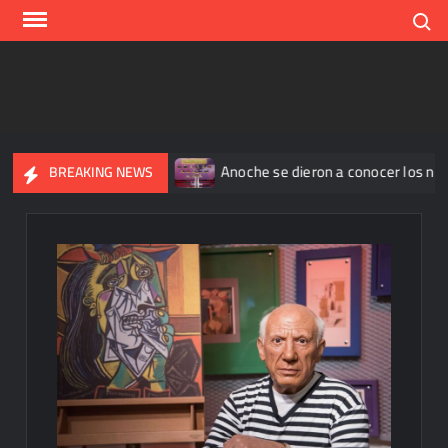
Skip
Search
to
content
portan 345 casos
Anoche se dieron a conocer los nominado
BREAKING NEWS