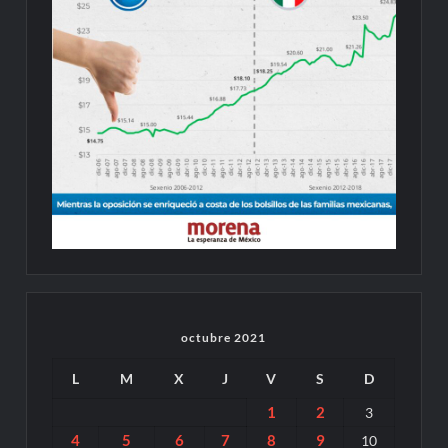
octubre 2021
L
M
X
J
V
S
D
1
2
3
4
5
6
7
8
9
10