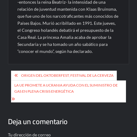
-entonces la reina Beatriz- la intensidad de una
relación de juventud mantenida con Klaas Bruinsma,
que fue uno de los narcotraficantes más conocidos de
Países Bajos. Murió acribillado en 1991. Este jueves,
el Congreso holandés debatirá el presupuesto de la
Casa Real. La princesa Amalia acaba de aprobar la
Secundaria y se ha tomado un año sabático para
“conocer el mundo”, según ha declarado.
Navegación
ORIGEN DEL OKTOBERFEST; FESTIVAL DE LA CERVEZA
de
LA UE PROMETE A UCRANIA AYUDA CON EL SUMINISTRO DE
entradas
GAS EN PLENA CRISIS ENERGÉTICA
Deja un comentario
Tu dirección de correo