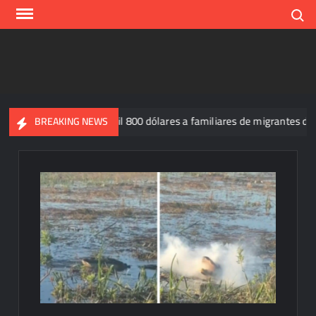
Skip
Search
to
content
Estafan con mil 800 dólares a familiares de migrantes detenid
BREAKING NEWS