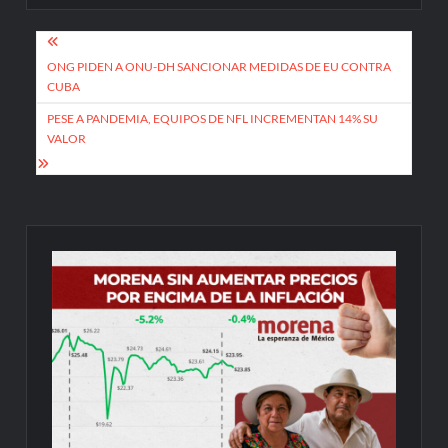
Navegación
de
ONG PIDEN A ONU-DH SANCIONAR MEDIDAS DE EU CONTRA
CUBA
entradas
PESE A PANDEMIA, EQUIPOS DE NFL INCREMENTAN 14% SU
VALOR