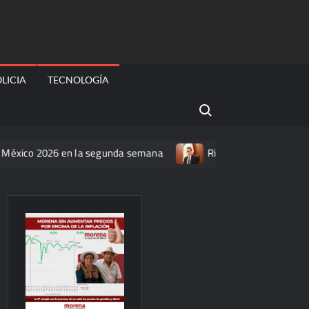
LICIA
TECNOLOGÍA
Search for:
2026 en la segunda semana
Ricardo Monreal confía en que l