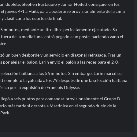
un doblete, Stephen Eustáquio y Junior Hoilett consiguieron los
 el jueves 4-1 a Haití, para apoderarse provisionalmente de la cima
 clasificar a los cuartos de final.
5 minutos, mediante un tiro libre perfectamente ejecutado. Su
fuera de la media luna, entró pegado a un poste, haciendo vano el
tre.
izó un buen desborde y un servicio en diagonal retrasada. Tras un
s por alejar el balón, Larin envió el balón a las redes para el 2-0.
selección haitiana a los 56 minutos. Sin embargo, Larin marcó su
tt completó la goleada a los 79, después de que la selección haitiana
rica por la expulsión de Francois Dulysse.
 llegó a seis puntos para comandar provisionalmente el Grupo B.
rlo más tarde si derrota a Martinica en el segundo duelo de la
 Park.