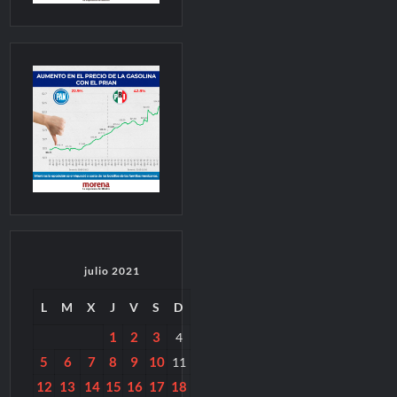
julio 2021
L
M
X
J
V
S
D
1
2
3
4
5
6
7
8
9
10
11
12
13
14
15
16
17
18