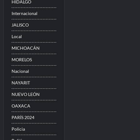
HIDALGO
Internacional
JALISCO
Local
MICHOACÁN
MORELOS
Nacional
NAYARIT
NUEVO LEÓN
OAXACA
PARÍS 2024
Policia