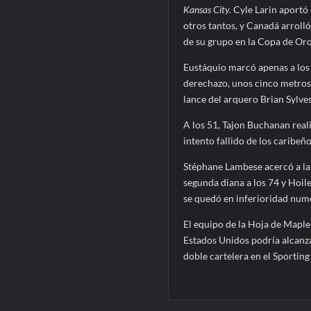
Kansas City.
Cyle Larin aportó 
otros tantos, y Canadá arrolló
de su grupo en la Copa de Oro y
Eustáquio marcó apenas a los 
derechazo, unos cinco metros 
lance del arquero Brian Sylves
A los 51, Tajon Buchanan real
intento fallido de los caribeño
Stéphane Lambese acercó a la 
segunda diana a los 74 y Hoile
se quedó en inferioridad numé
El equipo de la Hoja de Maple
Estados Unidos podría alcanza
doble cartelera en el Sporting