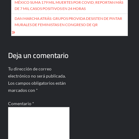
de
MÉXICO SUMA 179 MIL MUERTES POR COVID; REPORTAN MÁS
DE 7 MIL CASOS POSITIVOS EN 24 HORAS
entradas
DAN MARCHA ATRÁS: GRUPOS PROVIDA DESISTEN DE PINTAR
MURALES DE FEMINISTAS EN CONGRESO DE QR
Deja un comentario
Tu dirección de correo
electrónico no será publicada.
Los campos obligatorios están
marcados con
*
Comentario
*