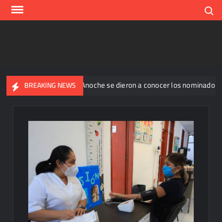
Skip
Search
to
content
45 casos
Anoche se dieron a conocer los nominados de La 
BREAKING NEWS