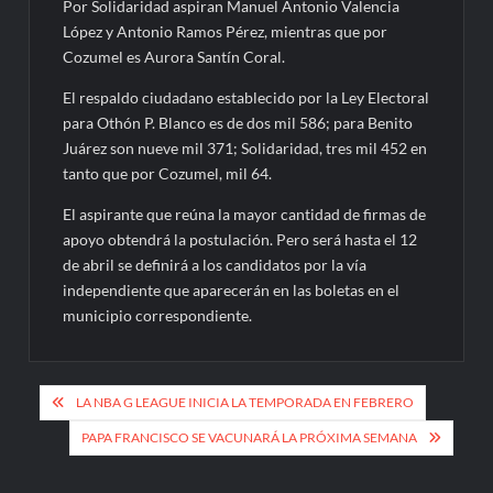
Por Solidaridad aspiran Manuel Antonio Valencia
López y Antonio Ramos Pérez, mientras que por
Cozumel es Aurora Santín Coral.
El respaldo ciudadano establecido por la Ley Electoral
para Othón P. Blanco es de dos mil 586; para Benito
Juárez son nueve mil 371; Solidaridad, tres mil 452 en
tanto que por Cozumel, mil 64.
El aspirante que reúna la mayor cantidad de firmas de
apoyo obtendrá la postulación. Pero será hasta el 12
de abril se definirá a los candidatos por la vía
independiente que aparecerán en las boletas en el
municipio correspondiente.
Navegación
LA NBA G LEAGUE INICIA LA TEMPORADA EN FEBRERO
de
PAPA FRANCISCO SE VACUNARÁ LA PRÓXIMA SEMANA
entradas