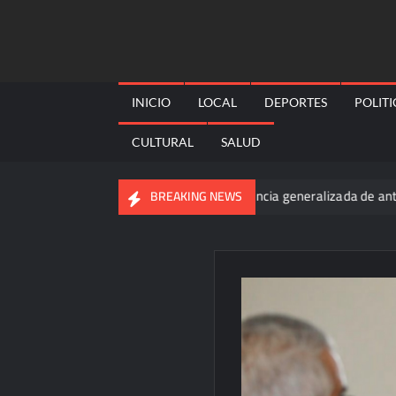
Skip
to
content
INICIO
LOCAL
DEPORTES
POLIT
CULTURAL
SALUD
go
Buscan prohibir la exigencia generalizada de antecedent
BREAKING NEWS