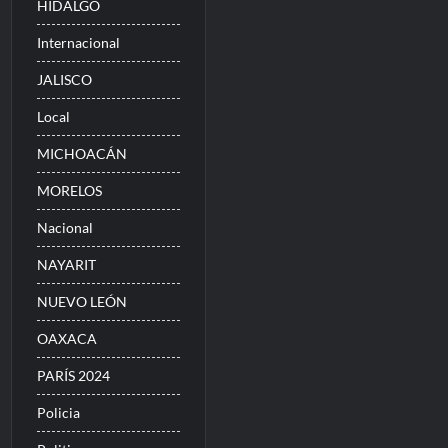
HIDALGO
Internacional
JALISCO
Local
MICHOACÁN
MORELOS
Nacional
NAYARIT
NUEVO LEÓN
OAXACA
PARÍS 2024
Policia