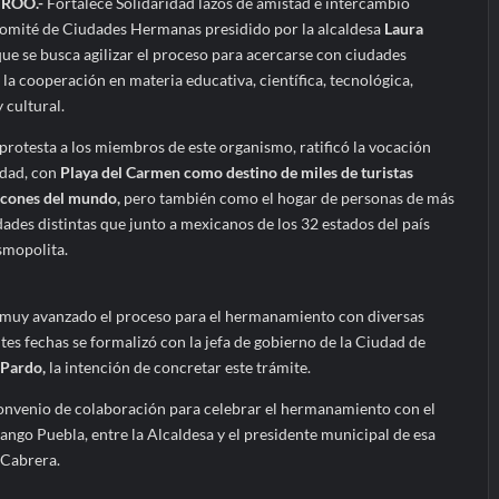
ROO.-
Fortalece Solidaridad lazos de amistad e intercambio
 Comité de Ciudades Hermanas presidido por la alcaldesa
Laura
ue se busca agilizar el proceso para acercarse con ciudades
a cooperación en materia educativa, científica, tecnológica,
 cultural.
protesta a los miembros de este organismo, ratificó la vocación
idad, con
Playa del Carmen como destino de miles de turistas
ncones del mundo,
pero también como el hogar de personas de más
ades distintas que junto a mexicanos de los 32 estados del país
smopolita.
 muy avanzado el proceso para el hermanamiento con diversas
ntes fechas se formalizó con la jefa de gobierno de la Ciudad de
Pardo,
la intención de concretar este trámite.
 convenio de colaboración para celebrar el hermanamiento con el
go Puebla, entre la Alcaldesa y el presidente municipal de esa
 Cabrera.