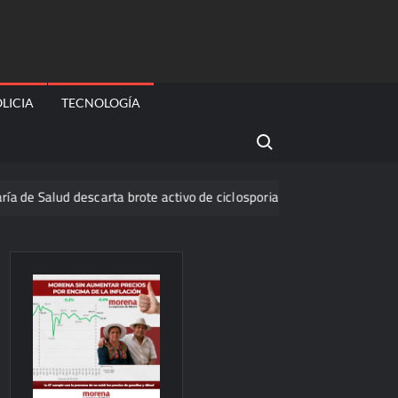
LICIA
TECNOLOGÍA
Search for:
ud descarta brote activo de ciclosporiasis en México y pide tranquilid