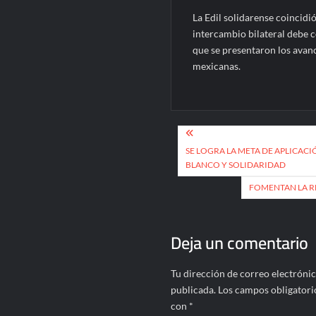
La Edil solidarense coincid
intercambio bilateral debe c
que se presentaron los avan
mexicanas.
Navegación
de
SE LOGRA LA META DE APLICACI
BLANCO Y SOLIDARIDAD
entradas
FOMENTAN LA R
Deja un comentario
Tu dirección de correo electrónic
publicada.
Los campos obligatori
con
*