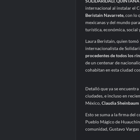
SOLIDARIDAD, QUINTANA 
internacional al instalar el
Beristain Navarrete,
con lo q
mexicanas y del mundo para l
turística, económica, social y
Laura Beristain, quien tomó 
internacionalista de Solidar
procedentes de todos los ri
de un centenar de nacionalid
cohabitan en esta ciudad co
Detalló que ya se encuentra
ciudades, e incluso en recie
México,
Claudia Sheinbaum 
Esto se suma a la firma del
Pueblo Mágico de Huauchinan
comunidad, Gustavo Vargas