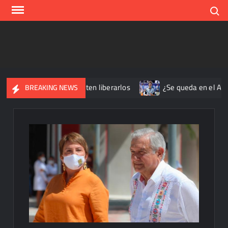
Skip
Search
to
content
ados Unidos; prometen liberarlos
¿Se queda en el Atlético d
BREAKING NEWS