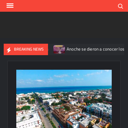
Skip
Search
to
content
 reportan 345 casos
Anoche se dieron a conocer los nomina
BREAKING NEWS