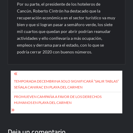
Por su parte, el presidente de los hoteleros de
Cancún, Roberto Cintrón ha destacado que la
recuperación económica en el sector turístico va muy
bien y que si logran pasar a semáforo verde, los siete
mil cuartos que quedan por abrir podrían reanudar
actividades y ello conllevaría a más ocupación,
empleos y derrama para el estado, con lo que se
podría cerrar 2020 con buenos números.
Navegación
de
TEMPORADA DECEMBRINA SOLO SIGNIFICARÁ “SALIR TABLAS”
SEÑALA CANIRAC EN PLAYA DEL CARMEN
entradas
PROMUEVEN CAMPAÑA A FAVOR DE LOS DERECHOS
HUMANOS EN PLAYA DEL CARMEN
Deja un comentario