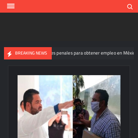
Skip
Search
to
content
izada de antecedentes penales para obtener empleo en México
BREAKING NEWS