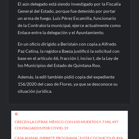
El aún delegado está siendo investigado por la Fiscalía
General del Estado, porque fue detenido por portar
un arma de fuego. Luis Pérez Escamilla, funcionario
de la Contraloría municipal, ejerce actualmente como
Enlace entre la delegación y el Ayuntamiento.
En un oficio dirigido a Beristain con copia a Alfredo
Paz Cetina, la regidora Baeza justificó la solicitud con
base en el artículo 66, fracción I, inciso t, de la Ley de
los Municipios del Estado de Quintana Roo.
Además, la edil también pidió copia del expediente
156/2020 del caso de Flores, ya que se desconoce su
situación jurídica.
Navegación
de
CRECEN LA CIFRAS: MÉXICO CON 650 MUERTOS Y 7 MIL 497
CONTAGIADOS POR COVID-19
entradas
CASA ANIMAL IMPARTE PROGRAMA “JUSTA COCINA” EN PLAYA