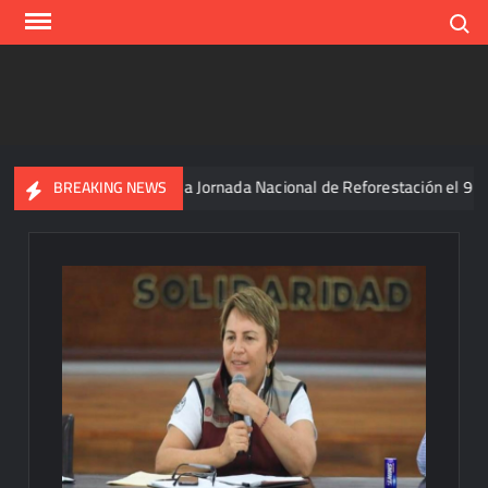
Skip
Search
to
content
einbaum convoca a Jornada Nacional de Reforestación el 9 de agosto
BREAKING NEWS