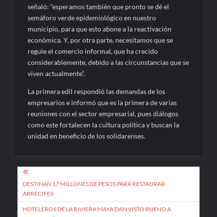
señaló: “esperamos también que pronto se dé el
semáforo verde epidemiológico en nuestro
municipio, para que esto abone a la reactivación
económica. Y, por otra parte, necesitamos que se
regule el comercio informal, que ha crecido
considerablemente, debido a las circunstancias que se
viven actualmente”.
La primera edil respondió las demandas de los
empresarios e informó que es la primera de varias
reuniones con el sector empresarial, pues diálogos
como este fortalecen la cultura política y buscan la
unidad en beneficio de los solidarenses.
Navegación
de
DESTINAN 17 MILLONES DE PESOS PARA RESTAURAR
ARRECIFES
entradas
HOTELEROS DE LA RIVIERA MAYA DAN VISTO BUENO A