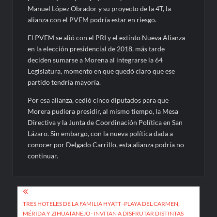
Manuel López Obrador y su proyecto de la 4T, la
alianza con el PVEM podría estar en riesgo.
El PVEM se alió con el PRI y el extinto Nueva Alianza
en la elección presidencial de 2018, más tarde
deciden sumarse a Morena al integrarse la 64
Legislatura, momento en que quedó claro que ese
partido tendría mayoría.
Por esa alianza, cedió cinco diputados para que
Morera pudiera presidir, al mismo tiempo, la Mesa
Directiva y la Junta de Coordinación Política en San
Lázaro. Sin embargo, con la nueva política dada a
conocer por Delgado Carrillo, esta alianza podría no
continuar.
Navegación
de
TRES HOTELES DE LA FAMILIA HYATT -PLAYA DEL CARMEN,
MÉRIDA Y ZIHUATANEJO- INVITAN A DISFRUTAR DISTINTAS