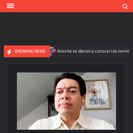
Skip
Search
to
content
n 345 casos
Anoche se dieron a conocer los nominados de 
BREAKING NEWS