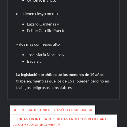
Othón P. Blanco;
dos tienen riesgo medio
Lázaro Cárdenas y
Felipe Carrillo Puerto;
y dos más con riesgo alto
José María Morelos y
Bacalar.
La legislación prohíbe que los menores de 14 años
trabajen
, mientras que los de 16 sí pueden pero no en
trabajos peligrosos o insalubres.
Navegación
EN ESTADOS UNIDOS GANÓ LA DEMOCRACIA
de
BLINDAN FRONTERA DE QUINTANA ROO CON BELICE ANTE
ALZA DE CASOS DE COVID-19