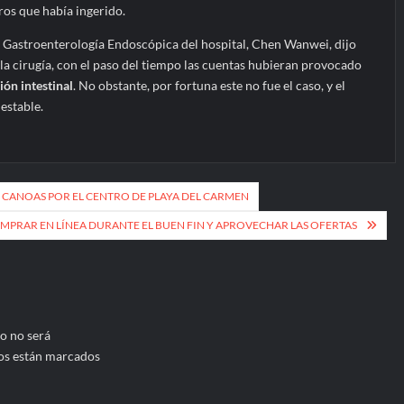
ros que había ingerido.
e Gastroenterología Endoscópica del hospital, Chen Wanwei, dijo
la cirugía, con el paso del tiempo las cuentas hubieran provocado
ión intestinal
. No obstante, por fortuna este no fue el caso, y el
estable.
Y CANOAS POR EL CENTRO DE PLAYA DEL CARMEN
PRAR EN LÍNEA DURANTE EL BUEN FIN Y APROVECHAR LAS OFERTAS
o no será
os están marcados