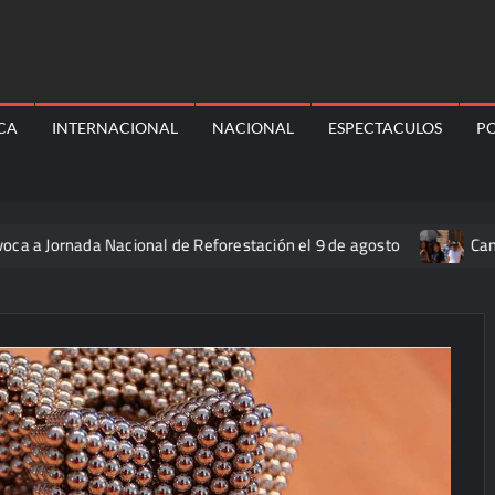
ICA
INTERNACIONAL
NACIONAL
ESPECTACULOS
PO
nada Nacional de Reforestación el 9 de agosto
Canícula ele