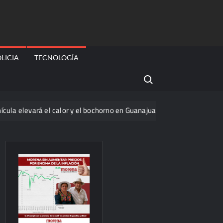
LICIA
TECNOLOGÍA
Search for:
vará el calor y el bochorno en Guanajuato durante agosto
La