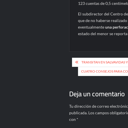
123 cuentas de 0,5 centímet
El subdirector del Centro d
que de no haberse realizado 
eventualmente
una perforac
estado del menor se reporta 
Navegación
TRANSITAN EN SALVAVIDAS 
de
CUATRO CONSEJOS PARA COM
entradas
Deja un comentario
Tu dirección de correo electrónic
publicada.
Los campos obligatori
con
*