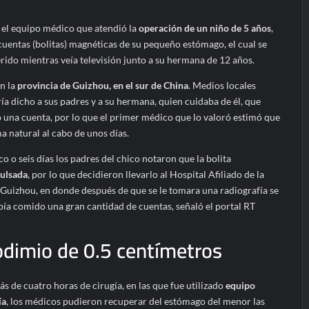
el equipo médico que atendió la
operación de un niño de 5 años
,
cuentas (bolitas) magnéticas de su pequeño estómago, el cual se
rido mientras veía televisión junto a su hermana de 12 años.
en la
provincia de Guizhou, en el sur de China
. Medios locales
ía dicho a sus padres y a su hermana, quien cuidaba de él, que
 una cuenta, por lo que el primer médico que lo valoró estimó que
a natural al cabo de unos días.
o o seis días los padres del chico notaron que la bolita
pulsada
, por lo que decidieron llevarlo al Hospital Afiliado de la
Guizhou, en donde después de que se le tomara una radiografía se
ía comido una gran cantidad de cuentas, señaló el portal RT
odimio de 0.5 centímetros
más de cuatro horas de cirugía, en las que fue utilizado
equipo
ía
, los médicos pudieron recuperar del estómago del menor las