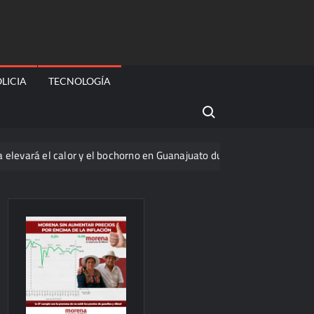
LICIA
TECNOLOGÍA
Search for:
 el calor y el bochorno en Guanajuato durante agosto
La ond