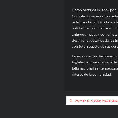
Como parte de la labor por l
González ofrecerá una confe
octubre a las 7.30 de la noch
Solidaridad, donde hará un 
antiguos mayas y como hoy, c
desarrollo, dotarlos de los
con total respeto de sus cos
En esta ocasión, Ted se enfo
Inglaterra, quien hablará de 
talla nacional e internacion
interés de la comunidad.
Navegación
AUMENTA A 100% PROBABIL
de
entradas