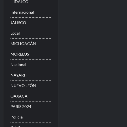
HIDALGO
Internacional
JALISCO
Local
MICHOACÁN
MORELOS
Nacional
NAYARIT
NUEVO LEÓN
OAXACA
PARÍS 2024
Policia