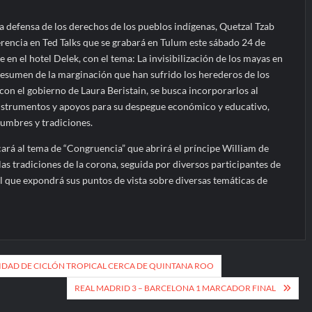
a defensa de los derechos de los pueblos indígenas, Quetzal Tzab
rencia en Ted Talks que se grabará en Tulum este sábado 24 de
e en el hotel Delek, con el tema: La invisibilización de los mayas en
resumen de la marginación que han sufrido los herederos de los
on el gobierno de Laura Beristain, se busca incorporarlos al
 instrumentos y apoyos para su despegue económico y educativo,
tumbres y tradiciones.
cará al tema de “Congruencia” que abrirá el príncipe William de
las tradiciones de la corona, seguida por diversos participantes de
al que expondrá sus puntos de vista sobre diversas temáticas de
IDAD DE CICLÓN TROPICAL CERCA DE QUINTANA ROO
REAL MADRID 3 – BARCELONA 1 MARCADOR FINAL