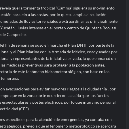
e preveía que la tormenta tropical “Gamma” siguiera su movimiento
ucatán paralelo a las costas, por lo que su amplia circulación
cumulados de lluvias torrenciales a extraordinarias principalmente
Yucatán, lluvias intensas en el norte y centro de Quintana Roo, así
te de Campeche.
del fin de semana se puso en marcha el Plan DN III por parte de la
cional y el Plan Marina con la Armada de México, coadyuvados por
onal y representantes de la iniciativa privada, lo que enmarcó un
e las medidas preventivas para proteger a la población antes,
yectoria de este fenómeno hidrometeorológico, con base en los
a temprana.
aron evacuaciones para evitar mayores riesgos a la ciudadanía , por
iempo que en la zona norte ocurrieron la caída -por los fuertes
s espectaculares y postes eléctricos, por lo que intervino personal
ectricidad (CFE).
nes específicos para la atención de emergencias, ya contaba con
estratégicos, previo a que el fenómeno meteorológico se acercara