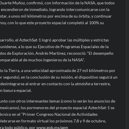
 Duarte Muñoz, confirmó, con información de la NASA, que todos
te encendieron de inmediato, logrando intercomunicarse con la
lstar, a unos mil kilómetros por encima de su órbita, y continuar
 hoy, con lo que este proyecto espacial completó al 100% su
arrollo, el AztechSat-1 logró aprobar las múltiples y estrictas
unidense, a lo que su Ejecutivo de Programas Espaciales de la
dos de Exploración, Andrés Martínez, reconoció: “El desempeño
omparable al de muchos ingenieros de la NASA”.
ño la Tierra, a una velocidad aproximada de 27 mil kilómetros por
r segundo), en la conclusión de su misión, el dispositivo seguirá un
esintegrarse al entrar en contacto con la atmósfera terrestre,
en basura espacial.
unto con otros interesantes temas (como lo serán los anuncios de
 mexicanos), los pormenores del proyecto espacial AztechSat-1 se
écnico en el “Primer Congreso Nacional de Actividades
ebrarse en formato virtual los próximos 7,8 y 9 de octubre,
ara todo público, por www.gob.mx/aem