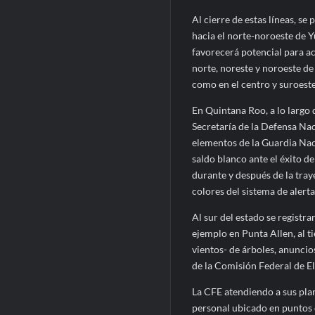
Al cierre de estas líneas, s
hacia el norte-noroeste de Y
favorecerá potencial para a
norte, noreste y noroeste de 
como en el centro y suroes
En Quintana Roo, a lo largo 
Secretaría de la Defensa Na
elementos de la Guardia Naci
saldo blanco ante el éxito d
durante y después de la tra
colores del sistema de alert
Al sur del estado se registr
ejemplo en Punta Allen, al t
vientos- de árboles, anuncio
de la Comisión Federal de El
La CFE atendiendo a sus pla
personal ubicado en puntos 