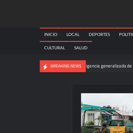
Skip
to
content
INICIO
LOCAL
DEPORTES
POLIT
CULTURAL
SALUD
ngo
Buscan prohibir la exigencia generalizada de antecede
BREAKING NEWS