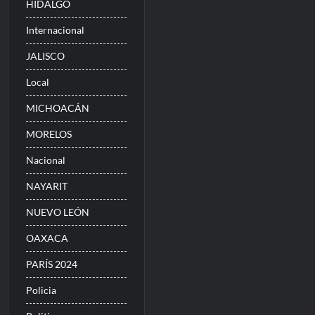
HIDALGO
Internacional
JALISCO
Local
MICHOACÁN
MORELOS
Nacional
NAYARIT
NUEVO LEÓN
OAXACA
PARÍS 2024
Policia