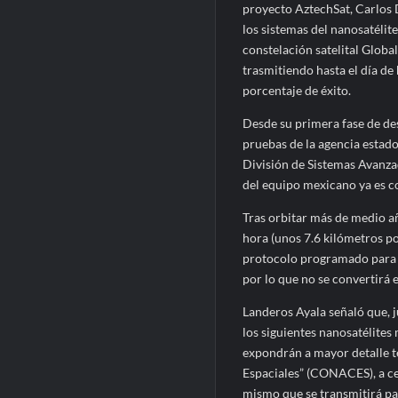
proyecto AztechSat, Carlos
los sistemas del nanosatéli
constelación satelital Globa
trasmitiendo hasta el día de
porcentaje de éxito.
Desde su primera fase de des
pruebas de la agencia estado
División de Sistemas Avanza
del equipo mexicano ya es c
Tras orbitar más de medio a
hora (unos 7.6 kilómetros po
protocolo programado para d
por lo que no se convertirá 
Landeros Ayala señaló que, j
los siguientes nanosatélites
expondrán a mayor detalle t
Espaciales” (CONACES), a cel
mismo que se transmitirá p