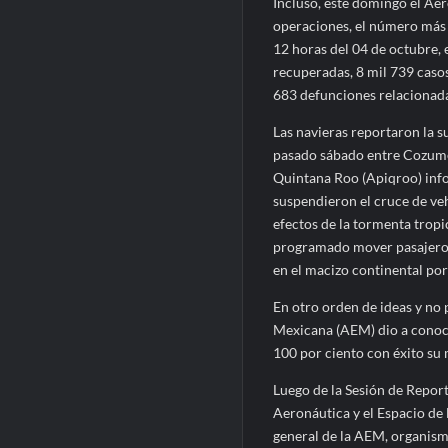
Incluso, este domingo el Ae
operaciones, el número más a
12 horas del 04 de octubre,
recuperadas, 8 mil 739 casos
683 defunciones relacionad
Las navieras reportaron la s
pasado sábado entre Cozumel
Quintana Roo (Apiqroo) inf
suspendieron el cruce de ve
efectos de la tormenta trop
programado mover pasajeros 
en el macizo continental por 
En otro orden de ideas y no 
Mexicana (AEM) dio a conoce
100 por ciento con éxito su m
Luego de la Sesión de Repor
Aeronáutica y el Espacio de l
general de la AEM, organism