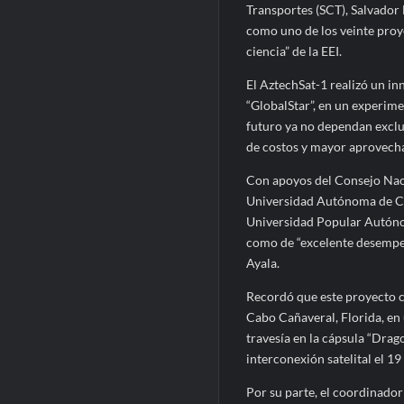
Transportes (SCT), Salvador 
como uno de los veinte proye
ciencia” de la EEI.
El AztechSat-1 realizó un in
“GlobalStar”, en un experimen
futuro ya no dependan exclu
de costos y mayor aprovecham
Con apoyos del Consejo Nacio
Universidad Autónoma de Chi
Universidad Popular Autónom
como de “excelente desempeñ
Ayala.
Recordó que este proyecto 
Cabo Cañaveral, Florida, en u
travesía en la cápsula “Drag
interconexión satelital el 1
Por su parte, el coordinado