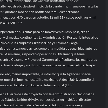
ropuerto Internacional de Cancún programó tiene 291
lto registrado desde el inicio de la pandemia, misma que hasta las
 en Quintana Roo se han notificado 9 mil 209 personas
 negativos, 475 casos en estudio, 12 mil 119 casos positivos y mil
as a COVID-19.
uspensión de sus rutas para no mover vehículos y pasajeros el
 y el macizo continental. La Administración Portuaria Integral de
ormó que las empresas Transcaribe y Ultramar Carga
hículos hasta nuevo aviso, como una medida de seguridad ante los
ical. Asimismo, suspendió operaciones Ultramar que tenía
entre Cozumel y Playa del Carmen, al dificultarse las maniobras
el fuerte oleaje y viento; situación que se recuperó el día de ayer.
por eso, menos importante, le informo que la Agencia Espacial
r que el primer nanosatélite mexicano AztechSat-1, cumplió al
isión en la Estación Espacial Internacional (EEI).
te de Cierre de este proyecto con la Administración Nacional de
os Estados Unidos (NASA, por sus siglas en inglés), el director
o descentralizado de la Secretaría de Comunicaciones y