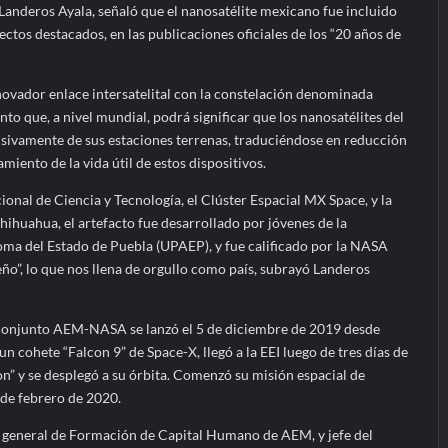
Landeros Ayala, señaló que el nanosatélite mexicano fue incluido
ctos destacados, en las publicaciones oficiales de los “20 años de
novador enlace intersatelital con la constelación denominada
to que, a nivel mundial, podrá significar que los nanosatélites del
sivamente de sus estaciones terrenas, traduciéndose en reducción
iento de la vida útil de estos dispositivos.
nal de Ciencia y Tecnología, el Clúster Espacial MX Space, y la
huahua, el artefacto fue desarrollado por jóvenes de la
a del Estado de Puebla (UPAEP), y fue calificado por la NASA
o”, lo que nos llena de orgullo como país, subrayó Landeros
conjunto AEM-NASA se lanzó el 5 de diciembre de 2019 desde
n cohete “Falcon 9” de Space-X, llegó a la EEI luego de tres días de
on” y se desplegó a su órbita. Comenzó su misión espacial de
9 de febrero de 2020.
r general de Formación de Capital Humano de AEM, y jefe del