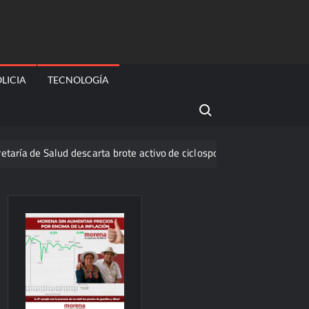
LICIA
TECNOLOGÍA
Search for:
alud descarta brote activo de ciclosporiasis en México y pide tranquil