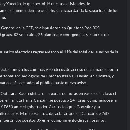
o y Yucatán, lo que permitió que las actividades de
ran en el menor tiempo posible, salvaguardando la seguridad de los
nía.
r General de la CFE, se dispusieron en Quintana Roo 305
8 grúas, 82 vehículos, 26 plantas de emergencias y 7 torres de
usuarios afectados representaron el 11% del total de usuarios de la
afectaciones a los caminos y senderos de acceso ocasionados por la
s zonas arqueológicas de Chichén Itzá y Ek Balam, en Yucatán, y
anecerán cerradas al público hasta nuevo aviso.
e Quintana Roo registraron algunas demoras en vuelos e incluso el
ce, en la ruta París-Cancún, se pospuso 24 horas, cumpliéndose la
o AF650 ante el gobernador Carlos Joaquín González y la
ito Juárez, Mara Lezama; cabe aclarar que en Cancún de 260
e fueron pospuestos 39 en el cumplimiento de sus horarios.