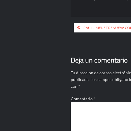
Navegación
RAÚL JIMÉNEZ RENUEVA CON
de
entradas
Deja un comentario
Tu dirección de correo electrónic
publicada.
Los campos obligatori
con
*
Comentario
*