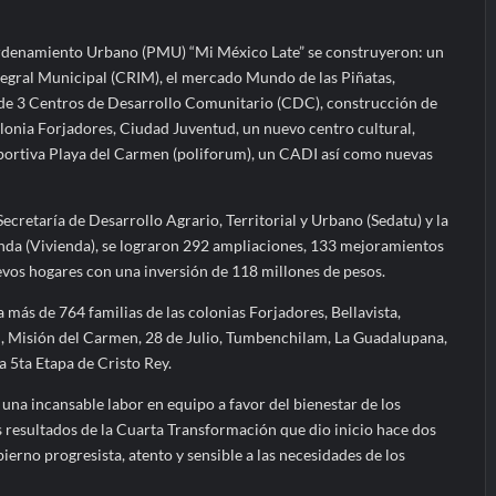
rdenamiento Urbano (PMU) “Mi México Late” se construyeron: un
tegral Municipal (CRIM), el mercado Mundo de las Piñatas,
 de 3 Centros de Desarrollo Comunitario (CDC), construcción de
lonia Forjadores, Ciudad Juventud, un nuevo centro cultural,
portiva Playa del Carmen (poliforum), un CADI así como nuevas
Secretaría de Desarrollo Agrario, Territorial y Urbano (Sedatu) y la
da (Vivienda), se lograron 292 ampliaciones, 133 mejoramientos
evos hogares con una inversión de 118 millones de pesos.
a más de 764 familias de las colonias Forjadores, Bellavista,
al, Misión del Carmen, 28 de Julio, Tumbenchilam, La Guadalupana,
la 5ta Etapa de Cristo Rey.
una incansable labor en equipo a favor del bienestar de los
s resultados de la Cuarta Transformación que dio inicio hace dos
ierno progresista, atento y sensible a las necesidades de los