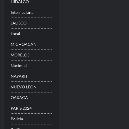
HIDALGO
Internacional
JALISCO
Local
MICHOACÁN
MORELOS
Nacional
NAYARIT
NUEVO LEÓN
OAXACA
PARÍS 2024
Policia