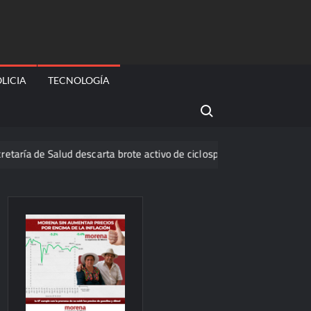
LICIA
TECNOLOGÍA
Search for:
 Salud descarta brote activo de ciclosporiasis en México y pide tranqu