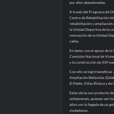
por años abandonadas.
A través del Programa de O
Centro de Rehabilitación In
rehabilitación y ampliación
la Unidad Deportiva de la co
renovación de la Unidad De
calles.
En tanto, con el apoyo de la 
Comisión Nacional de Vivien
y la construcción de 339 nu
Con ello se logró beneficiar 
Ampliación Bellavista, Ejid
El Petén, Villas Riviera y de 
Estas obras son producto de 
solidarenses, quienes ven lo
años con la llegada de un gob
ciudadanos.